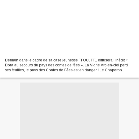
Demain dans le cadre de sa case jeunesse TFOU, TF1 diffusera l’inédit «
Dora au secours du pays des contes de fées ». La Vigne Arc-en-ciel perd
ses feuilles, le pays des Contes de Fées est en danger ! Le Chaperon
Rouge, Cendrillon ou les 7 Nains, tous...