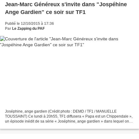
Jean-Marc Généreux s'invite dans "Jospéhine
Ange Gardien" ce soir sur TF1
Publié le 12/10/2015 à 17:36
Par
Le Zapping du PAF
Joséphine, ange gardien (Crédit photo : DEMD / TF1 / MANUELLE
TOUSSAINT) Ce lundi à 20h55, TF1 diffusera « Papa est un Chippendale »,
un épisode inédit de sa série « Joséphine, ange gardien » dans lequel on
retrouvera Mimie Mathy (Joséphine Delamarre),...