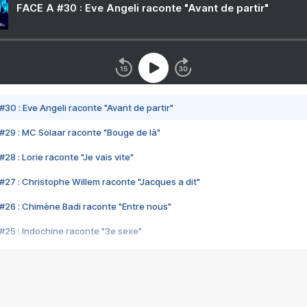
FACE A #30 : Eve Angeli raconte "Avant de partir"
#30 : Eve Angeli raconte "Avant de partir"
#29 : MC Solaar raconte "Bouge de là"
28 : Lorie raconte "Je vais vite"
#27 : Christophe Willem raconte "Jacques a dit"
#26 : Chimène Badi raconte "Entre nous"
#25 : Indochine raconte "3e sexe"
#24 : Zaho raconte "C'est chelou"
#23 : Patrick Bruel raconte "Au café des délices"
#22 : Kyo raconte "Le chemin"