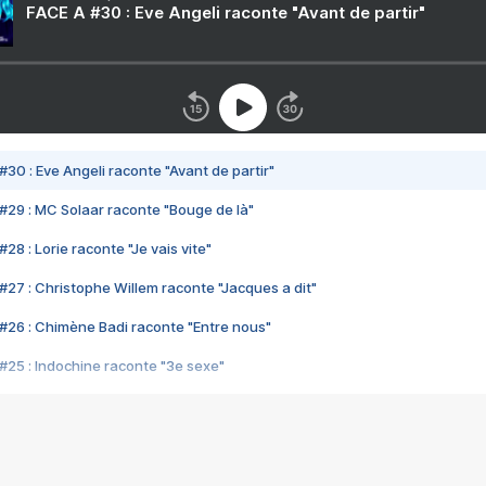
FACE A #30 : Eve Angeli raconte "Avant de partir"
#30 : Eve Angeli raconte "Avant de partir"
#29 : MC Solaar raconte "Bouge de là"
28 : Lorie raconte "Je vais vite"
#27 : Christophe Willem raconte "Jacques a dit"
#26 : Chimène Badi raconte "Entre nous"
#25 : Indochine raconte "3e sexe"
#24 : Zaho raconte "C'est chelou"
#23 : Patrick Bruel raconte "Au café des délices"
#22 : Kyo raconte "Le chemin"