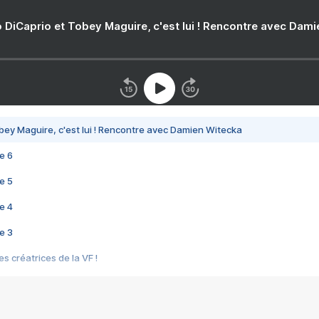
 DiCaprio et Tobey Maguire, c'est lui ! Rencontre avec Dam
bey Maguire, c'est lui ! Rencontre avec Damien Witecka
e 6
e 5
e 4
e 3
s créatrices de la VF !
e 2
e 1