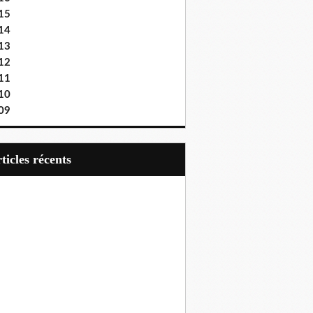
15
14
13
12
11
10
09
articles récents