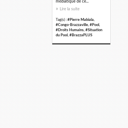
médiatique de ce...
Lire la suite
Tag(s) :
#Pierre Mabiala
,
#Congo-Brazzaville
,
#Pool
,
#Droits Humains
,
#Situation
du Pool
,
#BrazzaPLUS