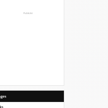
Publicité
ages
ks