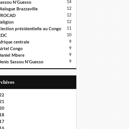
14
assou N'Guesso
12
ialogue Brazzaville
12
FROCAD
12
eligion
11
lection présidentielle au Congo
10
RDC
9
frique centrale
9
irtel Congo
9
aniel Mbere
9
enis Sassou N'Guesso
Archives
22
21
20
18
17
16