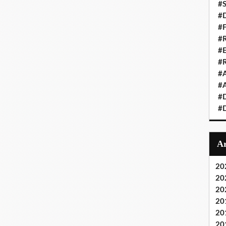
#S
#D
#
#R
#E
#
#A
#A
#D
#D
20
20
20
20
20
20