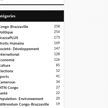
Catégories
258
ongo-Brazzaville
254
olitique
173
BrazzaPLUS
169
roits Humains
147
ocieté- Développement
128
nternational
126
Economie
85
ulture
52
lections
41
ports
34
Cameroun
27
MTN Congo
22
anté
20
opulation- Environnement
19
éférendum Congo-Brazzaville