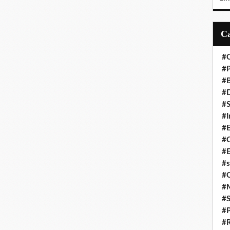
#C
#P
#
#D
#S
#I
#
#C
#E
#s
#
#
#S
#P
#R