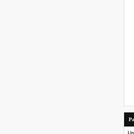
P
Lin