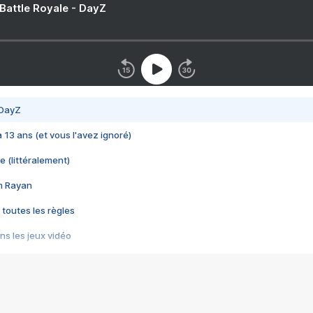
 Battle Royale - DayZ
 DayZ
 a 13 ans (et vous l'avez ignoré)
e (littéralement)
im Rayan
 toutes les règles
s les jeux vidéo
us choquant de Rockstar ? - Le scandale BULLY
e plus moche de Steam
du RÊVE tourne au CAUCHEMAR