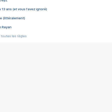
 DayZ
 a 13 ans (et vous l'avez ignoré)
e (littéralement)
im Rayan
 toutes les règles
s les jeux vidéo
us choquant de Rockstar ? - Le scandale BULLY
e plus moche de Steam
du RÊVE tourne au CAUCHEMAR
pendant 8 heures
it… à tort
umiliés par un jeu vidéo
ire - Final Fantasy 8