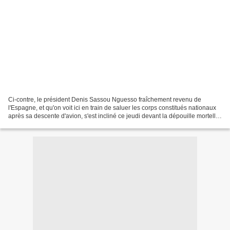
Ci-contre, le président Denis Sassou Nguesso fraîchement revenu de
l'Espagne, et qu'on voit ici en train de saluer les corps constitués nationaux
après sa descente d'avion, s'est incliné ce jeudi devant la dépouille mortelle
du professeur Elenga Ngaporo,...