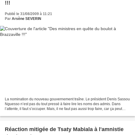
!!!
Publié le 31/08/2009 à 11:21
Par
Arsène SEVERIN
La nomination du nouveau gouvernement traîne. Le président Denis Sassou
Nguesso n’est pas du tout pressé à faire lire les noms des admis. Dans
l’attente, il faut s’occuper. Mais, il ne faut pas aussi trop faire, car ça peut
pousser à la sortie après les...
Réaction mitigée de Tsaty Mabiala à l'amnistie