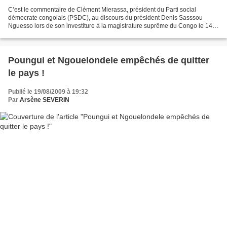
C’est le commentaire de Clément Mierassa, président du Parti social
démocrate congolais (PSDC), au discours du président Denis Sasssou
Nguesso lors de son investiture à la magistrature suprême du Congo le 14
août dernier à Brazzaville. Pour les membres...
Poungui et Ngouelondele empêchés de quitter
le pays !
Publié le 19/08/2009 à 19:32
Par
Arsène SEVERIN