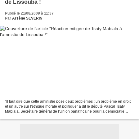
de Lissouba !
Publié le 21/08/2009 à 11:37
Par
Arsène SEVERIN
"Il faut dire que cette aministie pose deux problèmes : un problème en droit
et un autre sur l'éthique morale et politique" a dit le député Pascal Tsaty
Mabiala, Secrétaire général de l'Union panafricaine pour la démocratie
(UPADS), parti de l'ancien...