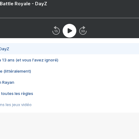
 Battle Royale - DayZ
 DayZ
 a 13 ans (et vous l'avez ignoré)
e (littéralement)
im Rayan
 toutes les règles
s les jeux vidéo
us choquant de Rockstar ? - Le scandale BULLY
e plus moche de Steam
du RÊVE tourne au CAUCHEMAR