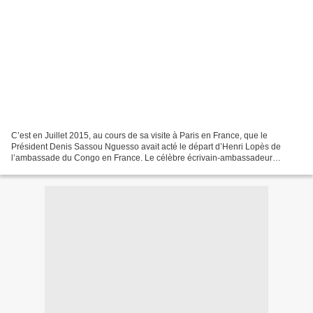
C’est en Juillet 2015, au cours de sa visite à Paris en France, que le
Président Denis Sassou Nguesso avait acté le départ d’Henri Lopès de
l’ambassade du Congo en France. Le célèbre écrivain-ambassadeur
congolais a pris sa retraite et depuis presque...