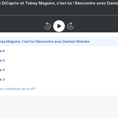
 DiCaprio et Tobey Maguire, c'est lui ! Rencontre avec Dam
bey Maguire, c'est lui ! Rencontre avec Damien Witecka
e 6
e 5
e 4
e 3
s créatrices de la VF !
e 2
e 1
e Mektoub My Love arrive enfin ! Rencontre avec Shaïn Boumedine et Sal