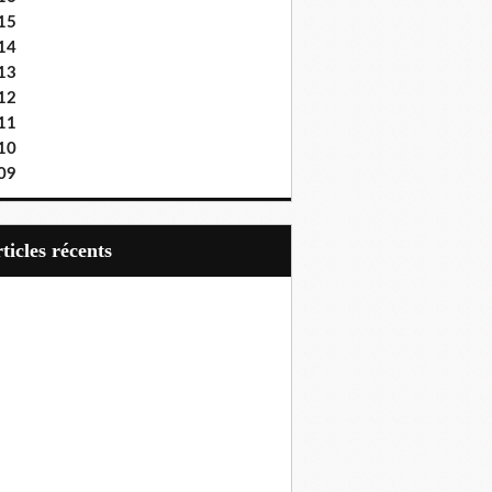
15
14
13
12
11
10
09
articles récents