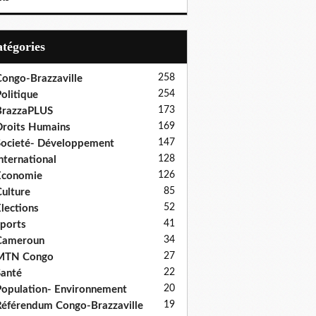
Catégories
258
ongo-Brazzaville
254
olitique
173
BrazzaPLUS
169
roits Humains
147
ocieté- Développement
128
nternational
126
Economie
85
ulture
52
lections
41
ports
34
Cameroun
27
MTN Congo
22
anté
20
opulation- Environnement
19
éférendum Congo-Brazzaville