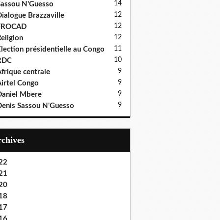
14
assou N'Guesso
12
ialogue Brazzaville
12
FROCAD
12
eligion
11
lection présidentielle au Congo
10
RDC
9
frique centrale
9
irtel Congo
9
aniel Mbere
9
enis Sassou N'Guesso
Archives
22
21
20
18
17
16