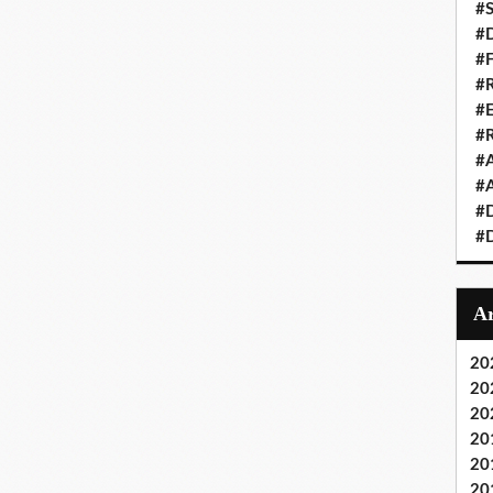
#S
#D
#
#R
#E
#
#A
#A
#D
#D
20
20
20
20
20
20