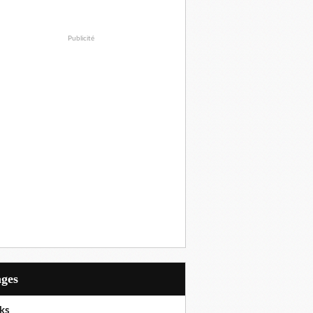
Publicité
ages
ks