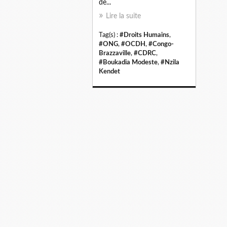
de...
Lire la suite
Tag(s) :
#Droits Humains
,
#ONG
,
#OCDH
,
#Congo-
Brazzaville
,
#CDRC
,
#Boukadia Modeste
,
#Nzila
Kendet