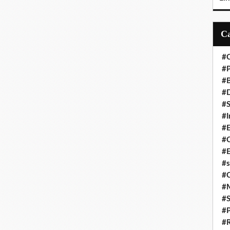
#C
#P
#
#D
#S
#I
#
#C
#E
#s
#
#
#S
#P
#R