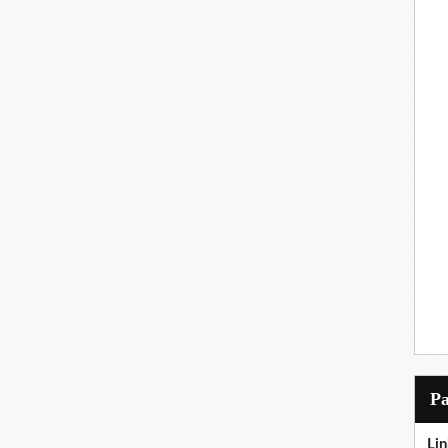
P
Lin