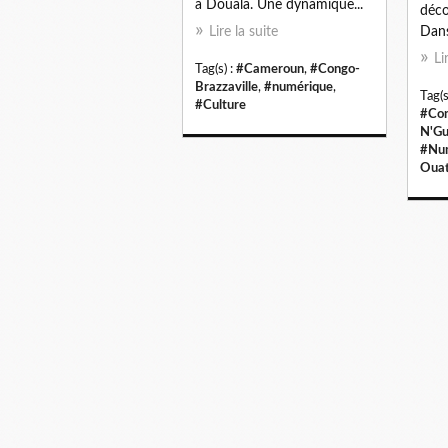
à Douala. Une dynamique...
déco
Lire la suite
Dans
Li
Tag(s) :
#Cameroun
,
#Congo-
Brazzaville
,
#numérique
,
Tag(s
#Culture
#Con
N'Gu
#Nu
Ouat