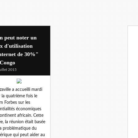
n peut noter un
x d'utilisation
nternet de 30%"
 Congo
uillet 2015
zaville a accueilli mardi
 la quatrième fois le
m Forbes sur les
ntialités économiques
ontinent africain. Cette
e, la réunion était basée
la problématique du
rique qui peut aider au