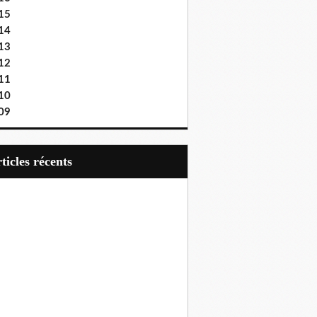
15
14
13
12
11
10
09
articles récents