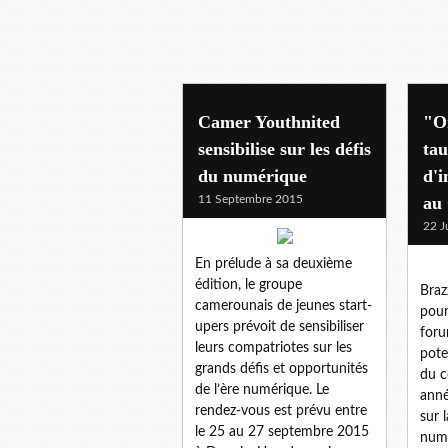
numerique
Camer Youthnited
"O
sensibilise sur les défis
tau
du numérique
d'i
11 Septembre 2015
au
22 J
En prélude à sa deuxième
édition, le groupe
Braz
camerounais de jeunes start-
pour
upers prévoit de sensibiliser
foru
leurs compatriotes sur les
pote
grands défis et opportunités
du c
de l’ère numérique. Le
anné
rendez-vous est prévu entre
sur 
le 25 au 27 septembre 2015
numé