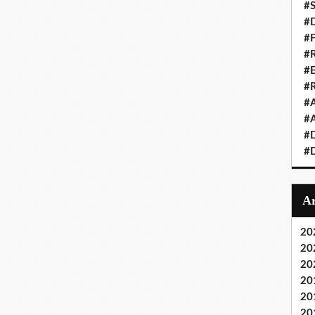
#S
#D
#
#R
#E
#
#A
#A
#D
#D
20
20
20
20
20
20