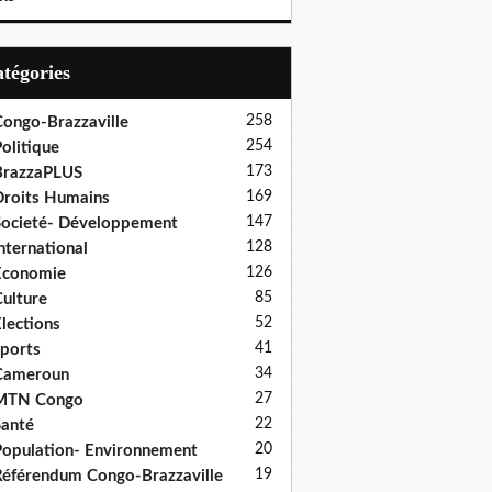
Catégories
258
ongo-Brazzaville
254
olitique
173
BrazzaPLUS
169
roits Humains
147
ocieté- Développement
128
nternational
126
Economie
85
ulture
52
lections
41
ports
34
Cameroun
27
MTN Congo
22
anté
20
opulation- Environnement
19
éférendum Congo-Brazzaville