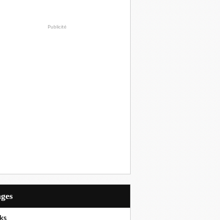
Publicité
ages
ks