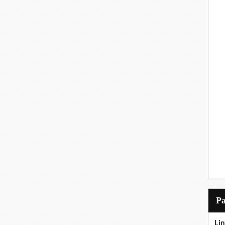
P
Lin