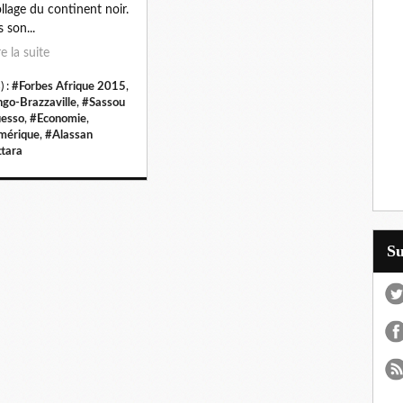
llage du continent noir.
 son...
re la suite
) :
#Forbes Afrique 2015
,
go-Brazzaville
,
#Sassou
esso
,
#Economie
,
mérique
,
#Alassan
tara
S