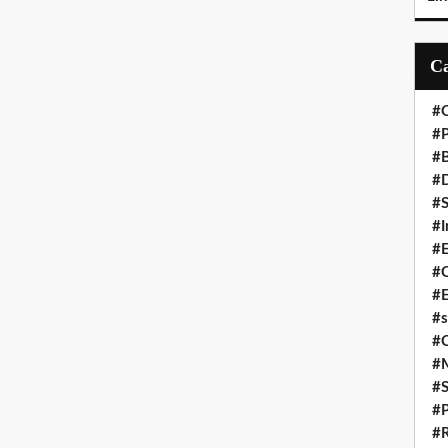
#C
#P
#
#D
#S
#I
#
#C
#E
#s
#
#
#S
#P
#R