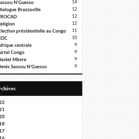
14
assou N'Guesso
12
ialogue Brazzaville
12
FROCAD
12
eligion
11
lection présidentielle au Congo
10
RDC
9
frique centrale
9
irtel Congo
9
aniel Mbere
9
enis Sassou N'Guesso
Archives
22
21
20
18
17
16