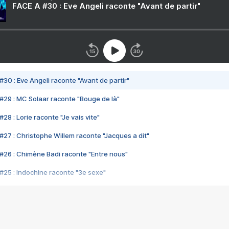
FACE A #30 : Eve Angeli raconte "Avant de partir"
#30 : Eve Angeli raconte "Avant de partir"
#29 : MC Solaar raconte "Bouge de là"
28 : Lorie raconte "Je vais vite"
#27 : Christophe Willem raconte "Jacques a dit"
#26 : Chimène Badi raconte "Entre nous"
#25 : Indochine raconte "3e sexe"
#24 : Zaho raconte "C'est chelou"
#23 : Patrick Bruel raconte "Au café des délices"
#22 : Kyo raconte "Le chemin"