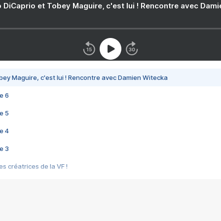
 DiCaprio et Tobey Maguire, c'est lui ! Rencontre avec Dam
bey Maguire, c'est lui ! Rencontre avec Damien Witecka
e 6
e 5
e 4
e 3
s créatrices de la VF !
e 2
e 1
e Mektoub My Love arrive enfin ! Rencontre avec Shaïn Boumedine et Sal