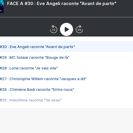
FACE A #30 : Eve Angeli raconte "Avant de partir"
#30 : Eve Angeli raconte "Avant de partir"
#29 : MC Solaar raconte "Bouge de là"
28 : Lorie raconte "Je vais vite"
#27 : Christophe Willem raconte "Jacques a dit"
#26 : Chimène Badi raconte "Entre nous"
#25 : Indochine raconte "3e sexe"
#24 : Zaho raconte "C'est chelou"
#23 : Patrick Bruel raconte "Au café des délices"
#22 : Kyo raconte "Le chemin"