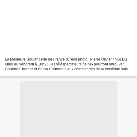
La Meilleure Boulangerie de France (Crédit photo : Pierre Olivier / M6) Du
lundi au vendredi à 18h25, les téléspectateurs de M6 pourront retrouver
Gontran Cherrier et Bruno Cormerais aux commandes de la troisième saison
de « La meilleure Boulangerie de...