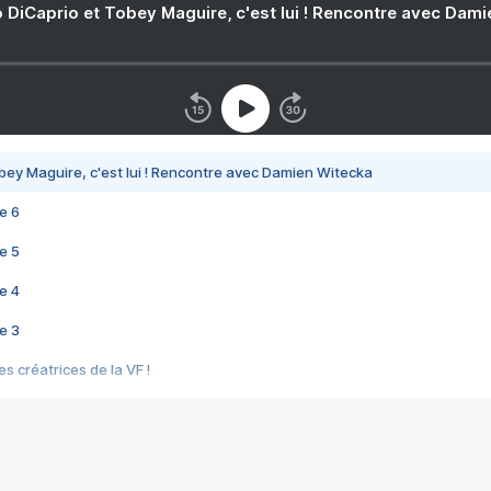
 DiCaprio et Tobey Maguire, c'est lui ! Rencontre avec Dam
bey Maguire, c'est lui ! Rencontre avec Damien Witecka
e 6
e 5
e 4
e 3
s créatrices de la VF !
e 2
e 1
e Mektoub My Love arrive enfin ! Rencontre avec Shaïn Boumedine et Sal