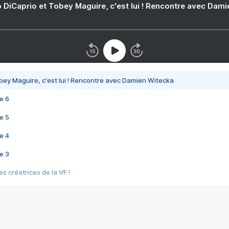
 DiCaprio et Tobey Maguire, c'est lui ! Rencontre avec Dam
bey Maguire, c'est lui ! Rencontre avec Damien Witecka
e 6
e 5
e 4
e 3
s créatrices de la VF !
e 2
e 1
e Mektoub My Love arrive enfin ! Rencontre avec Shaïn Boumedine et Sal