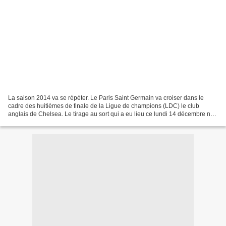
La saison 2014 va se répéter. Le Paris Saint Germain va croiser dans le
cadre des huitièmes de finale de la Ligue de champions (LDC) le club
anglais de Chelsea. Le tirage au sort qui a eu lieu ce lundi 14 décembre ne
devrait pas donner des sueurs au PSG,...