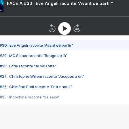
FACE A #30 : Eve Angeli raconte "Avant de partir"
#30 : Eve Angeli raconte "Avant de partir"
#29 : MC Solaar raconte "Bouge de là"
28 : Lorie raconte "Je vais vite"
#27 : Christophe Willem raconte "Jacques a dit"
#26 : Chimène Badi raconte "Entre nous"
#25 : Indochine raconte "3e sexe"
#24 : Zaho raconte "C'est chelou"
#23 : Patrick Bruel raconte "Au café des délices"
#22 : Kyo raconte "Le chemin"