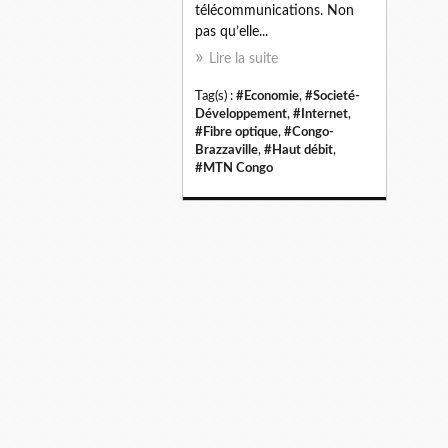
télécommunications. Non
pas qu’elle...
Lire la suite
Tag(s) :
#Economie
,
#Societé-
Développement
,
#Internet
,
#Fibre optique
,
#Congo-
Brazzaville
,
#Haut débit
,
#MTN Congo