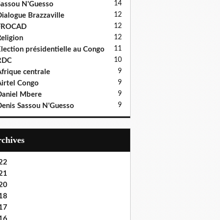
14
assou N'Guesso
12
ialogue Brazzaville
12
FROCAD
12
eligion
11
lection présidentielle au Congo
10
RDC
9
frique centrale
9
irtel Congo
9
aniel Mbere
9
enis Sassou N'Guesso
Archives
22
21
20
18
17
16