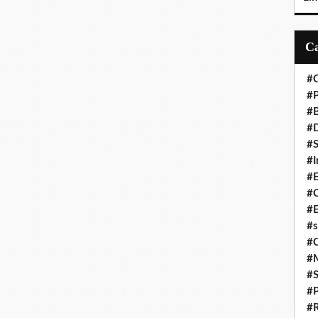
#C
#P
#
#D
#S
#I
#
#C
#E
#s
#
#
#S
#P
#R