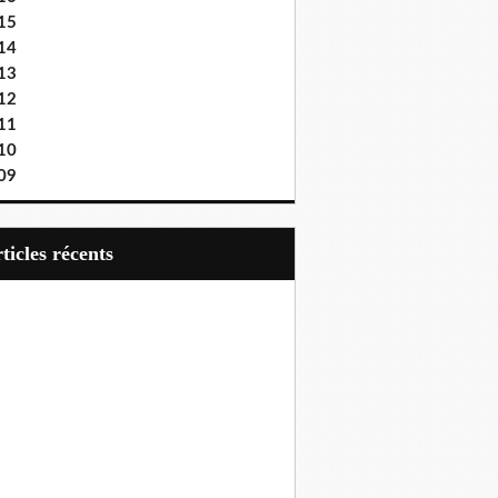
15
14
13
12
11
10
09
articles récents