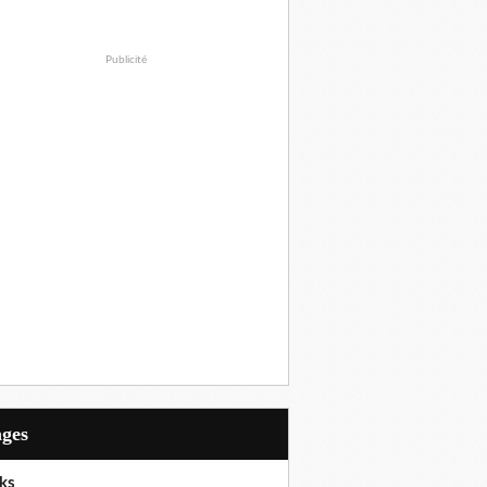
Publicité
ages
ks