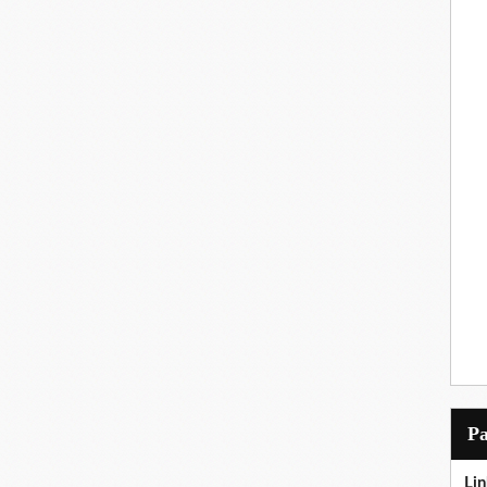
P
Lin