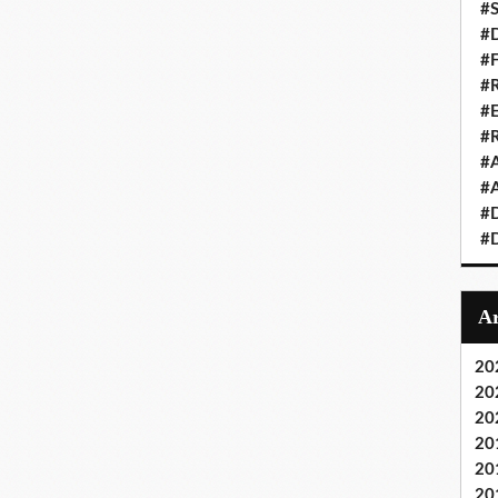
#S
#D
#
#R
#E
#
#A
#A
#D
#D
20
20
20
20
20
20