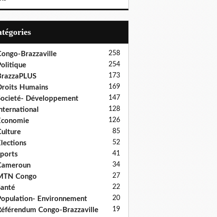
Catégories
258
ongo-Brazzaville
254
olitique
173
BrazzaPLUS
169
roits Humains
147
ocieté- Développement
128
nternational
126
Economie
85
ulture
52
lections
41
ports
34
Cameroun
27
MTN Congo
22
anté
20
opulation- Environnement
19
éférendum Congo-Brazzaville