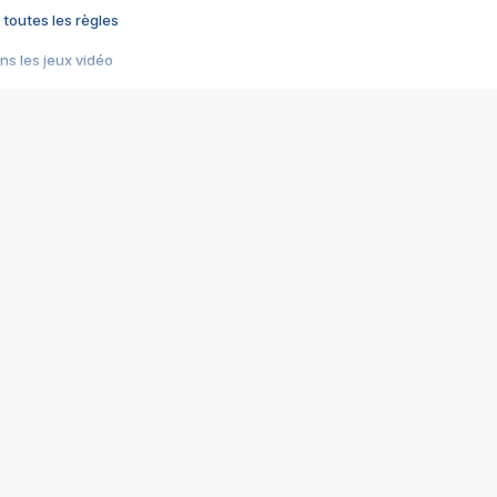
 toutes les règles
s les jeux vidéo
us choquant de Rockstar ? - Le scandale BULLY
e plus moche de Steam
du RÊVE tourne au CAUCHEMAR
pendant 8 heures
it… à tort
umiliés par un jeu vidéo
ire - Final Fantasy 8
ti un empire - Age of Empires
story DOFUS
tard, il crée l'un des pires jeux de tous les temps, MindsEye.