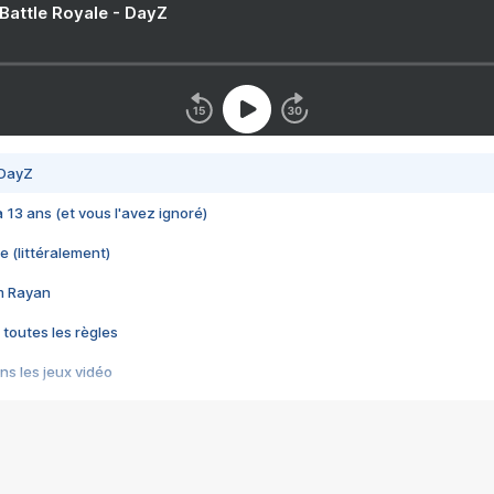
 Battle Royale - DayZ
 DayZ
 a 13 ans (et vous l'avez ignoré)
e (littéralement)
im Rayan
 toutes les règles
s les jeux vidéo
us choquant de Rockstar ? - Le scandale BULLY
e plus moche de Steam
du RÊVE tourne au CAUCHEMAR