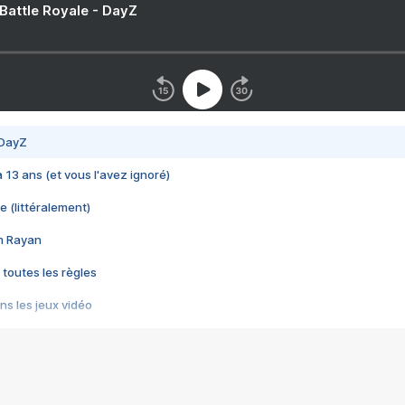
 Battle Royale - DayZ
 DayZ
 a 13 ans (et vous l'avez ignoré)
e (littéralement)
im Rayan
 toutes les règles
s les jeux vidéo
us choquant de Rockstar ? - Le scandale BULLY
e plus moche de Steam
du RÊVE tourne au CAUCHEMAR