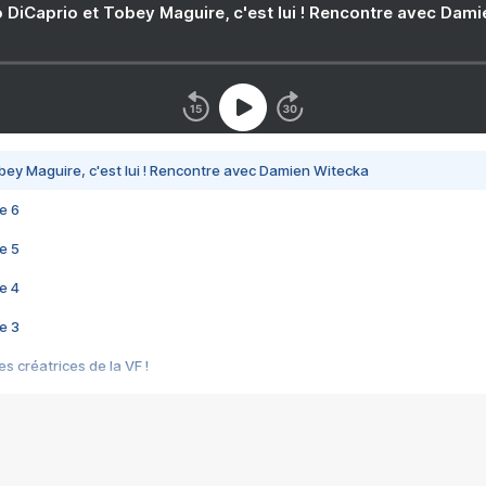
 DiCaprio et Tobey Maguire, c'est lui ! Rencontre avec Dam
bey Maguire, c'est lui ! Rencontre avec Damien Witecka
e 6
e 5
e 4
e 3
s créatrices de la VF !
e 2
e 1
e Mektoub My Love arrive enfin ! Rencontre avec Shaïn Boumedine et Sal