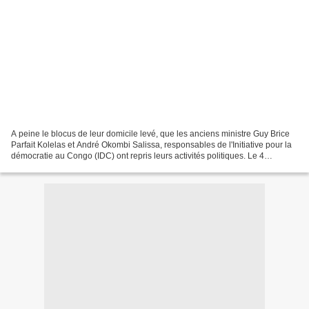
A peine le blocus de leur domicile levé, que les anciens ministre Guy Brice
Parfait Kolelas et André Okombi Salissa, responsables de l'Initiative pour la
démocratie au Congo (IDC) ont repris leurs activités politiques. Le 4
novembre à Diata au siège de...