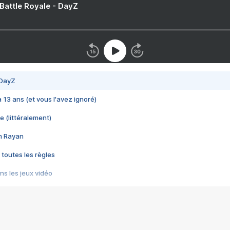
 Battle Royale - DayZ
 DayZ
 a 13 ans (et vous l'avez ignoré)
e (littéralement)
im Rayan
 toutes les règles
s les jeux vidéo
us choquant de Rockstar ? - Le scandale BULLY
e plus moche de Steam
du RÊVE tourne au CAUCHEMAR