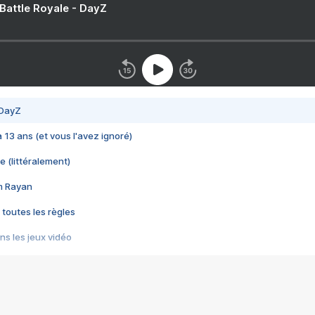
 Battle Royale - DayZ
 DayZ
 a 13 ans (et vous l'avez ignoré)
e (littéralement)
im Rayan
 toutes les règles
s les jeux vidéo
us choquant de Rockstar ? - Le scandale BULLY
e plus moche de Steam
du RÊVE tourne au CAUCHEMAR