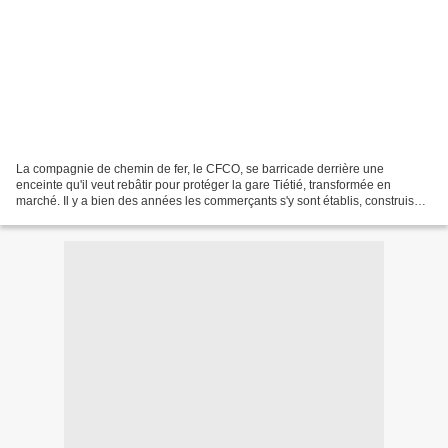
La compagnie de chemin de fer, le CFCO, se barricade derrière une
enceinte qu'il veut rebâtir pour protéger la gare Tiétié, transformée en
marché. Il y a bien des années les commerçants s'y sont établis, construisant
boutiques et étalages. Maintenant...