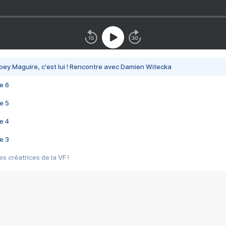
bey Maguire, c'est lui ! Rencontre avec Damien Witecka
e 6
e 5
e 4
e 3
s créatrices de la VF !
e 2
e 1
e Mektoub My Love arrive enfin ! Rencontre avec Shaïn Boumedine et Sal