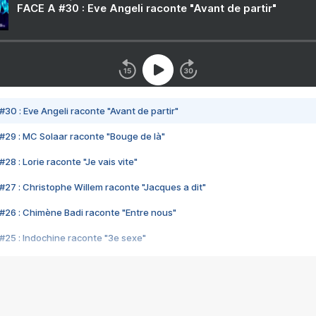
FACE A #30 : Eve Angeli raconte "Avant de partir"
#30 : Eve Angeli raconte "Avant de partir"
#29 : MC Solaar raconte "Bouge de là"
28 : Lorie raconte "Je vais vite"
#27 : Christophe Willem raconte "Jacques a dit"
#26 : Chimène Badi raconte "Entre nous"
#25 : Indochine raconte "3e sexe"
#24 : Zaho raconte "C'est chelou"
#23 : Patrick Bruel raconte "Au café des délices"
#22 : Kyo raconte "Le chemin"