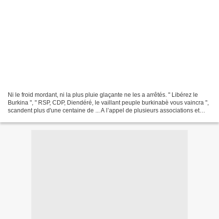
Ni le froid mordant, ni la plus pluie glaçante ne les a arrêtés. " Libérez le
Burkina ", " RSP, CDP, Diendéré, le vaillant peuple burkinabè vous vaincra ",
scandent plus d'une centaine de ... A l’appel de plusieurs associations et
collectifs, des centaines...