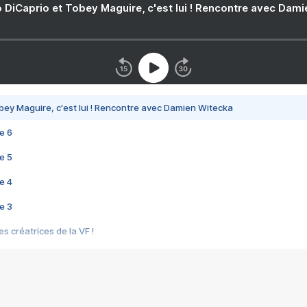
 DiCaprio et Tobey Maguire, c'est lui ! Rencontre avec Dam
bey Maguire, c'est lui ! Rencontre avec Damien Witecka
e 6
e 5
e 4
e 3
s créatrices de la VF !
e 2
e 1
e Mektoub My Love arrive enfin ! Rencontre avec Shaïn Boumedine et Sal