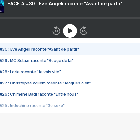
FACE A #30 : Eve Angeli raconte "Avant de partir"
#30 : Eve Angeli raconte "Avant de partir"
#29 : MC Solaar raconte "Bouge de là"
28 : Lorie raconte "Je vais vite"
#27 : Christophe Willem raconte "Jacques a dit"
#26 : Chimène Badi raconte "Entre nous"
#25 : Indochine raconte "3e sexe"
#24 : Zaho raconte "C'est chelou"
#23 : Patrick Bruel raconte "Au café des délices"
#22 : Kyo raconte "Le chemin"