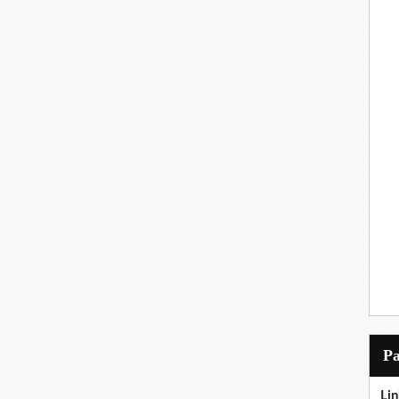
P
Lin