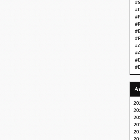
#S
#D
#
#R
#E
#
#A
#A
#D
#D
20
20
20
20
20
20