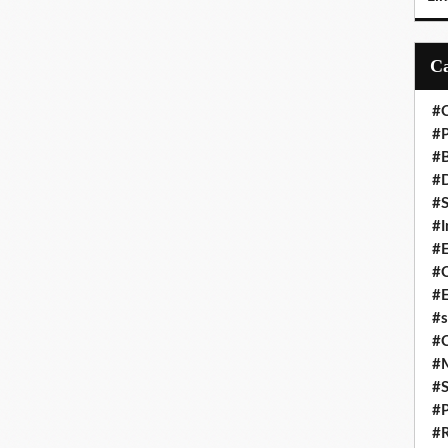
#C
#P
#
#D
#S
#I
#
#C
#E
#s
#
#
#S
#P
#R