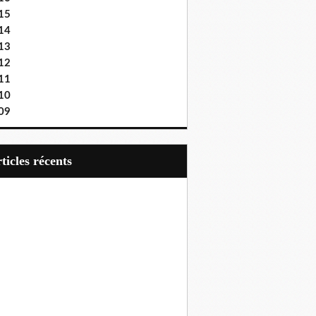
15
14
13
12
11
10
09
articles récents