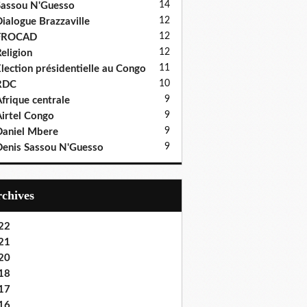
14
assou N'Guesso
12
ialogue Brazzaville
12
FROCAD
12
eligion
11
lection présidentielle au Congo
10
RDC
9
frique centrale
9
irtel Congo
9
aniel Mbere
9
enis Sassou N'Guesso
Archives
22
21
20
18
17
16