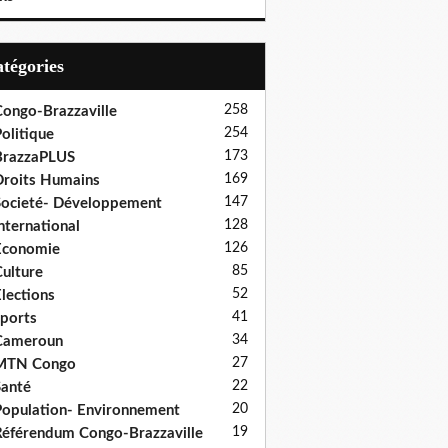
Catégories
258
ongo-Brazzaville
254
olitique
173
BrazzaPLUS
169
roits Humains
147
ocieté- Développement
128
nternational
126
Economie
85
ulture
52
lections
41
ports
34
Cameroun
27
MTN Congo
22
anté
20
opulation- Environnement
19
éférendum Congo-Brazzaville