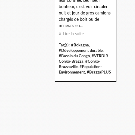
leur contrée. Leur seul
bonheur, c’est voir circuler
nuit et jour de gros camions
chargés de bois ou de
minerais en...
Lire la suite
Tag(s) :
#Bokagna
,
#Développement durable
,
#Bassin du Congo
,
#VERDIR
Congo-Brazza
,
#Congo-
Brazzaville
,
#Population-
Environnement
,
#BrazzaPLUS