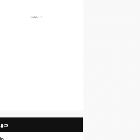
Publicité
ages
ks