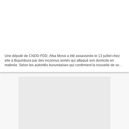
Une député de CNDD-FDD, Afsa Mossi a été assassinée le 13 juillet chez
elle à Bujumbura par des inconnus armés qui attaqué son domicile en
matinée. Selon les autorités burundaises qui confirment la nouvelle de son
décès, l’élue a succombé de profondes...