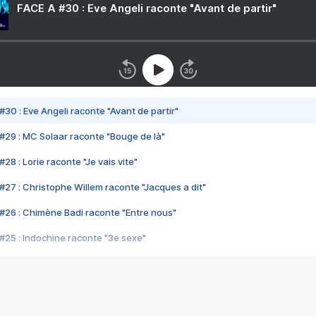
FACE A #30 : Eve Angeli raconte "Avant de partir"
#30 : Eve Angeli raconte "Avant de partir"
#29 : MC Solaar raconte "Bouge de là"
28 : Lorie raconte "Je vais vite"
#27 : Christophe Willem raconte "Jacques a dit"
#26 : Chimène Badi raconte "Entre nous"
#25 : Indochine raconte "3e sexe"
#24 : Zaho raconte "C'est chelou"
#23 : Patrick Bruel raconte "Au café des délices"
#22 : Kyo raconte "Le chemin"