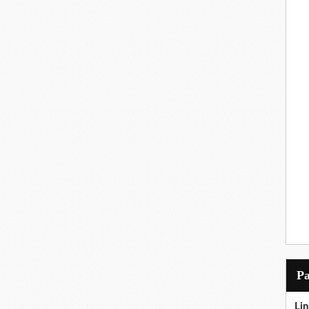
P
Lin