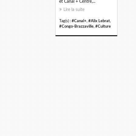
et Canal + Centre,...
Lire la suite
Tag(s) :
#Canal+
,
#Alix Lebrat
,
#Congo-Brazzaville
,
#Culture