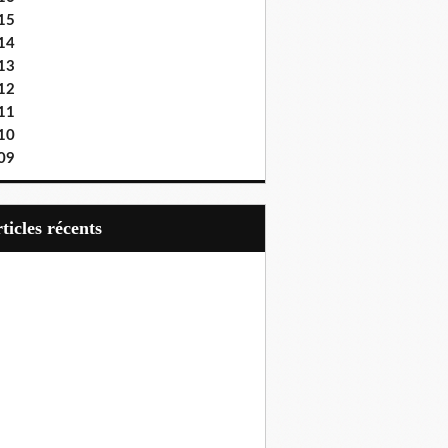
15
14
13
12
11
10
09
articles récents