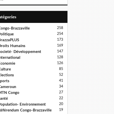
Catégories
258
ongo-Brazzaville
254
olitique
173
BrazzaPLUS
169
roits Humains
147
ocieté- Développement
128
nternational
126
Economie
85
ulture
52
lections
41
ports
34
Cameroun
27
MTN Congo
22
anté
20
opulation- Environnement
19
éférendum Congo-Brazzaville