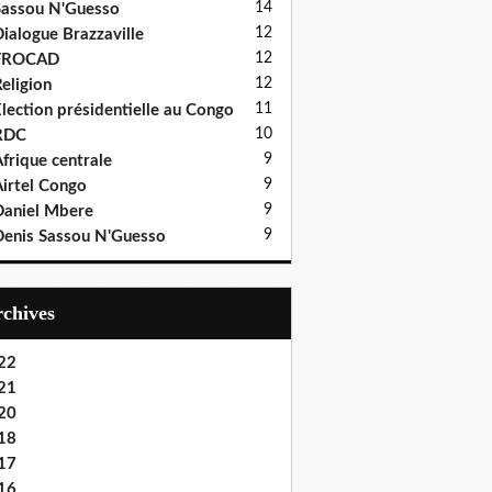
14
assou N'Guesso
12
ialogue Brazzaville
12
FROCAD
12
eligion
11
lection présidentielle au Congo
10
RDC
9
frique centrale
9
irtel Congo
9
aniel Mbere
9
enis Sassou N'Guesso
Archives
22
21
20
18
17
16