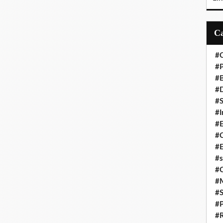
#C
#P
#
#D
#S
#I
#
#C
#E
#s
#
#
#S
#P
#R