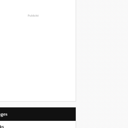
Publicité
ages
ks