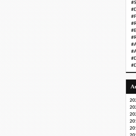
#S
#D
#
#R
#E
#
#A
#A
#D
#D
20
20
20
20
20
20