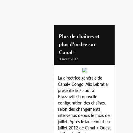
alix lebrat
Plus de chaînes et
plus d'ordre sur
Canal+
8 Août 2015
La directrice générale de
Canal+ Congo, Alix Lebrat a
présenté le 7 août à
Brazzaville la nouvelle
configuration des chaînes,
selon des changements
intervenus depuis le mois de
juillet. Après le lancement en
juillet 2012 de Canal + Ouest