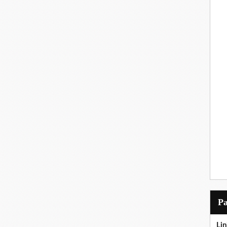
P
Lin