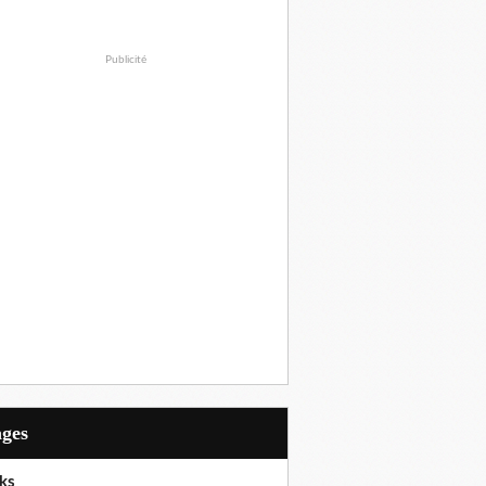
Publicité
ages
ks