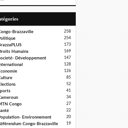
Catégories
258
ongo-Brazzaville
254
olitique
173
BrazzaPLUS
169
roits Humains
147
ocieté- Développement
128
nternational
126
Economie
85
ulture
52
lections
41
ports
34
Cameroun
27
MTN Congo
22
anté
20
opulation- Environnement
19
éférendum Congo-Brazzaville