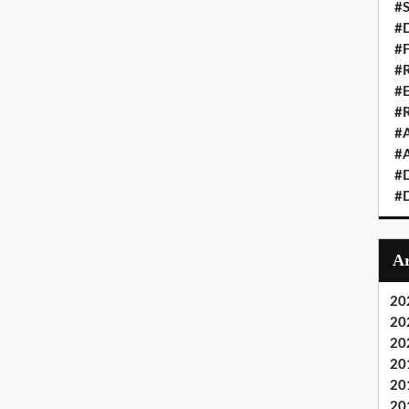
#S
#D
#
#R
#E
#
#A
#A
#D
#D
20
20
20
20
20
20