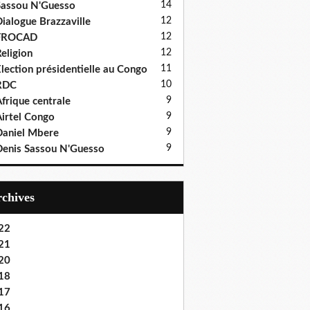
14
assou N'Guesso
12
ialogue Brazzaville
12
FROCAD
12
eligion
11
lection présidentielle au Congo
10
RDC
9
frique centrale
9
irtel Congo
9
aniel Mbere
9
enis Sassou N'Guesso
Archives
22
21
20
18
17
16