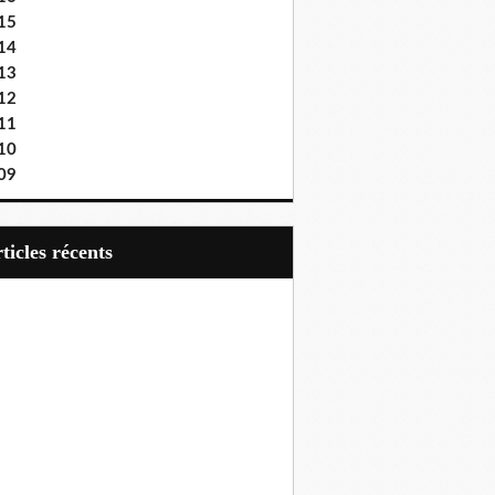
15
14
13
12
11
10
09
articles récents