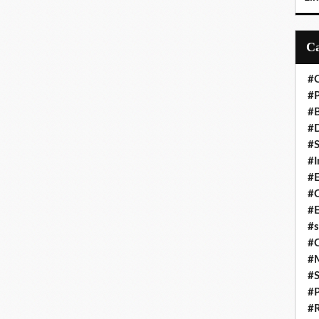
#C
#P
#
#D
#S
#I
#
#C
#E
#s
#
#
#S
#P
#R