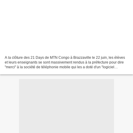
A la clôture des 21 Days de MTN Congo à Brazzaville le 22 juin, les élèves
et leurs enseignants se sont massivement rendus à la préfecture pour dire
"merci" à la société de téléphonie mobile qui les a doté d'un "logiciel
puissant" dans le but de révolutionner...