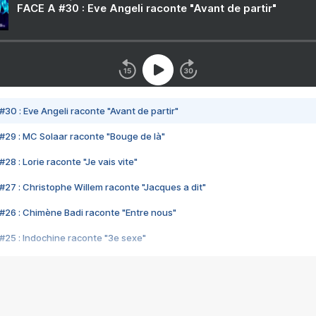
FACE A #30 : Eve Angeli raconte "Avant de partir"
#30 : Eve Angeli raconte "Avant de partir"
#29 : MC Solaar raconte "Bouge de là"
28 : Lorie raconte "Je vais vite"
#27 : Christophe Willem raconte "Jacques a dit"
#26 : Chimène Badi raconte "Entre nous"
#25 : Indochine raconte "3e sexe"
#24 : Zaho raconte "C'est chelou"
#23 : Patrick Bruel raconte "Au café des délices"
#22 : Kyo raconte "Le chemin"