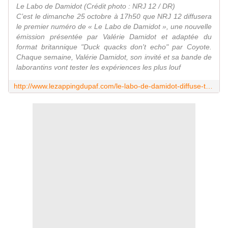
Le Labo de Damidot (Crédit photo : NRJ 12 / DR)
C’est le dimanche 25 octobre à 17h50 que NRJ 12 diffusera
le premier numéro de « Le Labo de Damidot », une nouvelle
émission présentée par Valérie Damidot et adaptée du
format britannique "Duck quacks don't echo" par Coyote.
Chaque semaine, Valérie Damidot, son invité et sa bande de
laborantins vont tester les expériences les plus louf
http://www.lezappingdupaf.com/le-labo-de-damidot-diffuse-tous-les-dimanches-des-le-25-octobre-sur-nrj-12