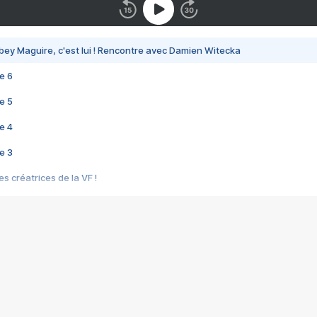
bey Maguire, c'est lui ! Rencontre avec Damien Witecka
e 6
e 5
e 4
e 3
s créatrices de la VF !
e 2
e 1
e Mektoub My Love arrive enfin ! Rencontre avec Shaïn Boumedine et Sal
i : après Toni en famille
elle réalise le bouleversant Dites lui que je l'aime