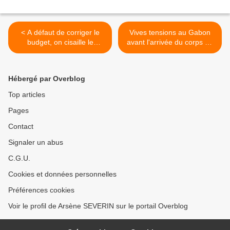
< A défaut de corriger le
Vives tensions au Gabon
budget, on cisaille le
avant l'arrivée du corps de
Fespam!
Mba Obam >
Hébergé par Overblog
Top articles
Pages
Contact
Signaler un abus
C.G.U.
Cookies et données personnelles
Préférences cookies
Voir le profil de Arsène SEVERIN sur le portail Overblog