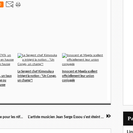
0
Le Sergent chef Kimvouka a
Innocent et Magda scellent
, un taux
intégré la notion : "Un Congo,
officiellement leur union
se ou
un champ"!
conjugale
ausse
La Croix Rouge congolaise trouve un peu d'aide pour les réfugiés de la RDC
L'artiste musicien Jean Serge Essou s'est éteint à Brazzaville!
P
Lin