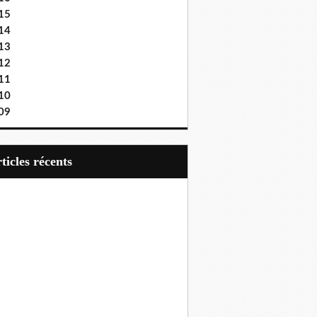
15
14
13
12
11
10
09
articles récents