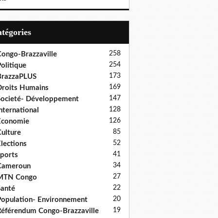
Catégories
258
ongo-Brazzaville
254
olitique
173
BrazzaPLUS
169
roits Humains
147
ocieté- Développement
128
nternational
126
Economie
85
ulture
52
lections
41
ports
34
Cameroun
27
MTN Congo
22
anté
20
opulation- Environnement
19
éférendum Congo-Brazzaville