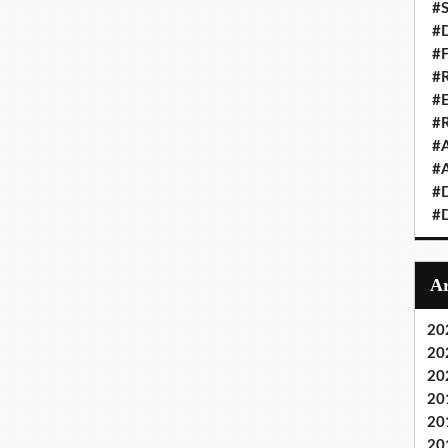
#S
#D
#
#R
#E
#
#A
#A
#D
#D
20
20
20
20
20
20