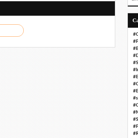
#C
#P
#
#D
#S
#I
#
#C
#E
#s
#
#
#S
#P
#R