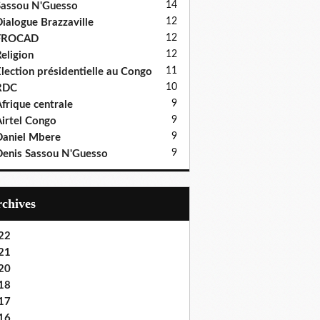
14
assou N'Guesso
12
ialogue Brazzaville
12
FROCAD
12
eligion
11
lection présidentielle au Congo
10
RDC
9
frique centrale
9
irtel Congo
9
aniel Mbere
9
enis Sassou N'Guesso
Archives
22
21
20
18
17
16