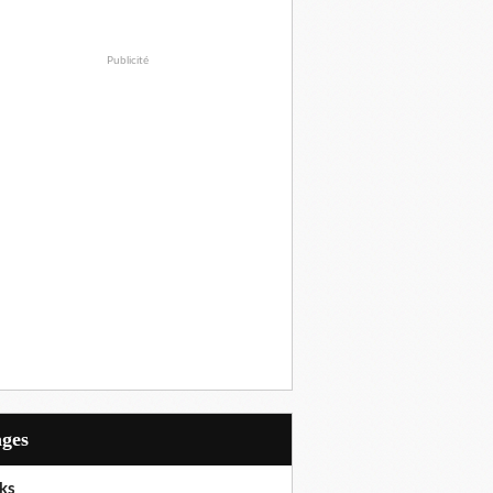
Publicité
ages
ks