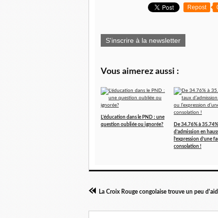
Repost
S'inscrire à la newsletter
Vous aimerez aussi :
L'éducation dans le PND : une
question oubliée ou ignorée?
De 34.76% à 35.74%
d’admission en haus
l’expression d’une f
consolation !