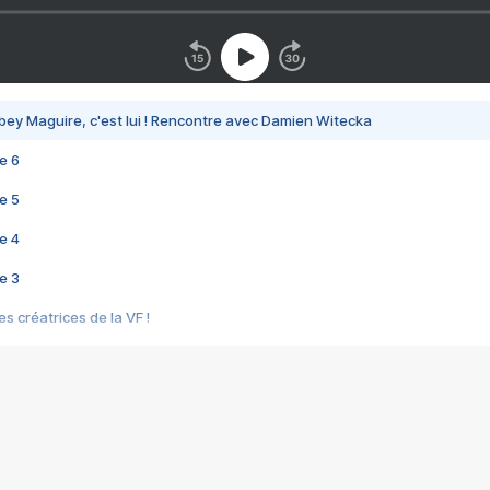
bey Maguire, c'est lui ! Rencontre avec Damien Witecka
e 6
e 5
e 4
e 3
s créatrices de la VF !
e 2
e 1
e Mektoub My Love arrive enfin ! Rencontre avec Shaïn Boumedine et Sal
i : après Toni en famille