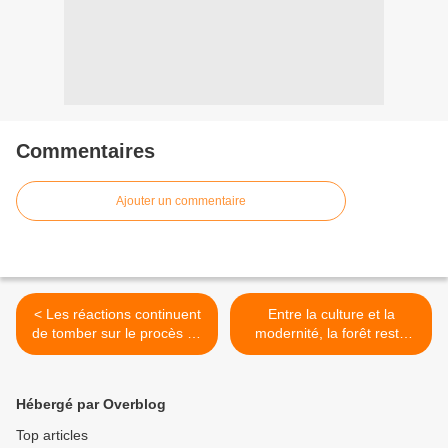
Commentaires
Ajouter un commentaire
< Les réactions continuent
Entre la culture et la
de tomber sur le procès du
modernité, la forêt reste
journal Tam-Tam d'Afrique à
encore la grande maternité
Brazzaville!
pour la femme autochtone!
>
Hébergé par Overblog
Top articles