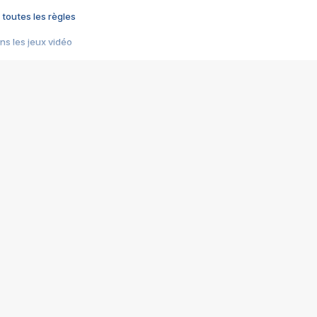
 toutes les règles
s les jeux vidéo
us choquant de Rockstar ? - Le scandale BULLY
e plus moche de Steam
du RÊVE tourne au CAUCHEMAR
pendant 8 heures
it… à tort
umiliés par un jeu vidéo
ire - Final Fantasy 8
ti un empire - Age of Empires
story DOFUS
tard, il crée l'un des pires jeux de tous les temps, MindsEye.