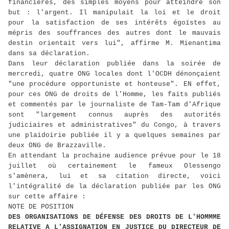
financières, des simples moyens pour atteindre son
but : l'argent. Il manipulait la loi et le droit
pour la satisfaction de ses intérêts égoïstes au
mépris des souffrances des autres dont le mauvais
destin orientait vers lui", affirme M. Mienantima
dans sa déclaration.
Dans leur déclaration publiée dans la soirée de
mercredi, quatre ONG locales dont l'OCDH dénonçaient
"une procédure opportuniste et honteuse". EN effet,
pour ces ONG de droits de l'Homme, les faits publiés
et commentés par le journaliste de Tam-Tam d'Afrique
sont "largement connus auprès des autorités
judiciaires et administratives" du Congo, à travers
une plaidoirie publiée il y a quelques semaines par
deux ONG de Brazzaville.
En attendant la prochaine audience prévue pour le 18
juillet où certainement le fameux Olessengo
s'amènera, lui et sa citation directe, voici
l'intégralité de la déclaration publiée par les ONG
sur cette affaire :
NOTE DE POSITION
DES ORGANISATIONS DE DÉFENSE DES DROITS DE L'HOMMME
RELATIVE A L'ASSIGNATION EN JUSTICE DU DIRECTEUR DE