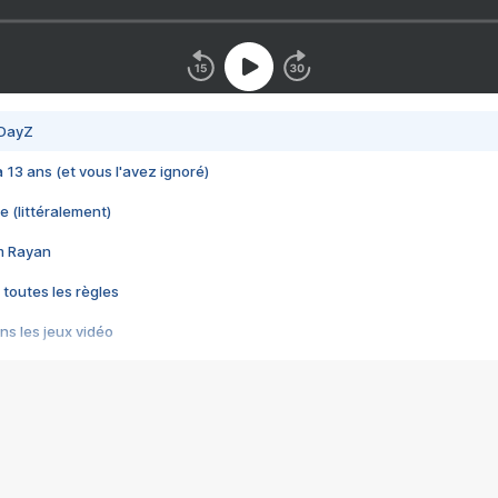
 DayZ
 a 13 ans (et vous l'avez ignoré)
e (littéralement)
im Rayan
 toutes les règles
s les jeux vidéo
us choquant de Rockstar ? - Le scandale BULLY
e plus moche de Steam
du RÊVE tourne au CAUCHEMAR
pendant 8 heures