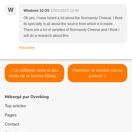
W
Windows 10 OS
13/01/2015 13:40
Oh yes, I have heard a lot about the Normandy Cheese. I think
its specialty is all about the source from which it is made.
There are a lot of varieties of Normandy Cheese and I think I
will do a research about this.
Répondre
< La militante verte et des
Attention: le manioc est un
droits de la femme Wangari
poison! >
Maathai a tiré sa révérence
Hébergé par Overblog
Top articles
Pages
Contact