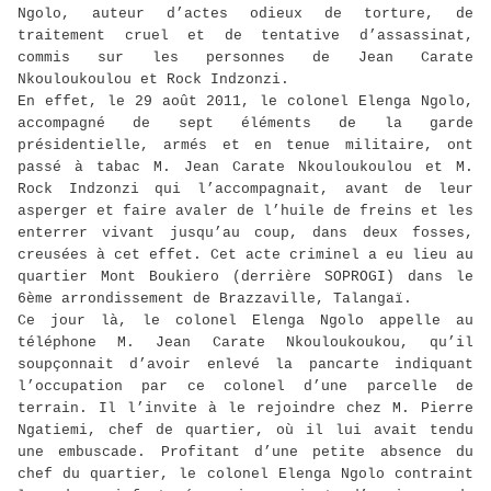
Ngolo, auteur d’actes odieux de torture, de
traitement cruel et de tentative d’assassinat,
commis sur les personnes de Jean Carate
Nkouloukoulou et Rock Indzonzi.
En effet, le 29 août 2011, le colonel Elenga Ngolo,
accompagné de sept éléments de la garde
présidentielle, armés et en tenue militaire, ont
passé à tabac M. Jean Carate Nkouloukoulou et M.
Rock Indzonzi qui l’accompagnait, avant de leur
asperger et faire avaler de l’huile de freins et les
enterrer vivant jusqu’au coup, dans deux fosses,
creusées à cet effet. Cet acte criminel a eu lieu au
quartier Mont Boukiero (derrière SOPROGI) dans le
6ème arrondissement de Brazzaville, Talangaï.
Ce jour là, le colonel Elenga Ngolo appelle au
téléphone M. Jean Carate Nkouloukoukou, qu’il
soupçonnait d’avoir enlevé la pancarte indiquant
l’occupation par ce colonel d’une parcelle de
terrain. Il l’invite à le rejoindre chez M. Pierre
Ngatiemi, chef de quartier, où il lui avait tendu
une embuscade. Profitant d’une petite absence du
chef du quartier, le colonel Elenga Ngolo contraint