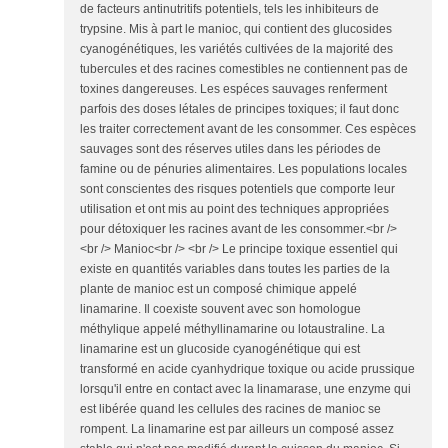
de facteurs antinutritifs potentiels, tels les inhibiteurs de
trypsine. Mis à part le manioc, qui contient des glucosides
cyanogénétiques, les variétés cultivées de la majorité des
tubercules et des racines comestibles ne contiennent pas de
toxines dangereuses. Les espéces sauvages renferment
parfois des doses létales de principes toxiques; il faut donc
les traiter correctement avant de les consommer. Ces espèces
sauvages sont des réserves utiles dans les périodes de
famine ou de pénuries alimentaires. Les populations locales
sont conscientes des risques potentiels que comporte leur
utilisation et ont mis au point des techniques appropriées
pour détoxiquer les racines avant de les consommer.<br />
<br /> Manioc<br /> <br /> Le principe toxique essentiel qui
existe en quantités variables dans toutes les parties de la
plante de manioc est un composé chimique appelé
linamarine. Il coexiste souvent avec son homologue
méthylique appelé méthyllinamarine ou lotaustraline. La
linamarine est un glucoside cyanogénétique qui est
transformé en acide cyanhydrique toxique ou acide prussique
lorsqu'il entre en contact avec la linamarase, une enzyme qui
est libérée quand les cellules des racines de manioc se
rompent. La linamarine est par ailleurs un composé assez