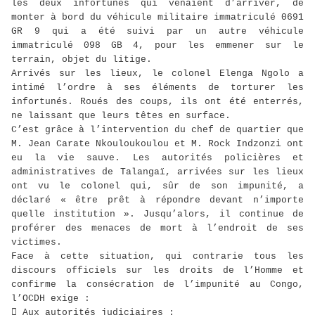
les deux infortunés qui venaient d’arriver, de
monter à bord du véhicule militaire immatriculé 0691
GR 9 qui a été suivi par un autre véhicule
immatriculé 098 GB 4, pour les emmener sur le
terrain, objet du litige.
Arrivés sur les lieux, le colonel Elenga Ngolo a
intimé l’ordre à ses éléments de torturer les
infortunés. Roués des coups, ils ont été enterrés,
ne laissant que leurs têtes en surface.
C’est grâce à l’intervention du chef de quartier que
M. Jean Carate Nkouloukoulou et M. Rock Indzonzi ont
eu la vie sauve. Les autorités policières et
administratives de Talangaï, arrivées sur les lieux
ont vu le colonel qui, sûr de son impunité, a
déclaré « être prêt à répondre devant n’importe
quelle institution ». Jusqu’alors, il continue de
proférer des menaces de mort à l’endroit de ses
victimes.
Face à cette situation, qui contrarie tous les
discours officiels sur les droits de l’Homme et
confirme la consécration de l’impunité au Congo,
l’OCDH exige :
 Aux autorités judiciaires :