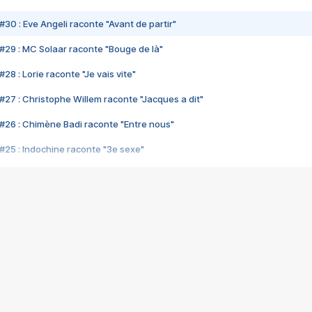
#30 : Eve Angeli raconte "Avant de partir"
#29 : MC Solaar raconte "Bouge de là"
28 : Lorie raconte "Je vais vite"
#27 : Christophe Willem raconte "Jacques a dit"
#26 : Chimène Badi raconte "Entre nous"
#25 : Indochine raconte "3e sexe"
#24 : Zaho raconte "C'est chelou"
#23 : Patrick Bruel raconte "Au café des délices"
#22 : Kyo raconte "Le chemin"
#21 : Nolwenn Leroy raconte "Cassé"
#20 : Patrick Hernandez raconte "Born to be alive"
#19 : Lorie raconte "Près de moi"