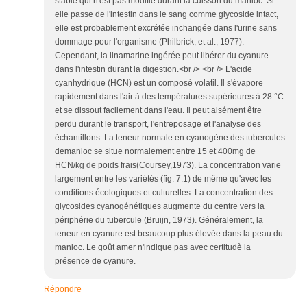
stable qui n'est pas modifié durant la cuisson du manioc. Si
elle passe de l'intestin dans le sang comme glycoside intact,
elle est probablement excrétée inchangée dans l'urine sans
dommage pour l'organisme (Philbrick, et al., 1977).
Cependant, la linamarine ingérée peut libérer du cyanure
dans l'intestin durant la digestion.<br /> <br /> L'acide
cyanhydrique (HCN) est un composé volatil. Il s'évapore
rapidement dans l'air à des températures supérieures à 28 °C
et se dissout facilement dans l'eau. Il peut aisément être
perdu durant le transport, l'entreposage et l'analyse des
échantillons. La teneur normale en cyanogène des tubercules
demanioc se situe normalement entre 15 et 400mg de
HCN/kg de poids frais(Coursey,1973). La concentration varie
largement entre les variétés (fig. 7.1) de même qu'avec les
conditions écologiques et culturelles. La concentration des
glycosides cyanogénétiques augmente du centre vers la
périphérie du tubercule (Bruijn, 1973). Généralement, la
teneur en cyanure est beaucoup plus élevée dans la peau du
manioc. Le goût amer n'indique pas avec certitudè la
présence de cyanure.
Répondre