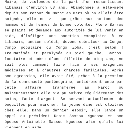
Noire, de violences de la part d’un ressortissant
libanais d’environ 63 ans. Abandonnée à elle-même
depuis son retour du Maroc en mars où on allait être
soignée, elle ne vit que grâce aux actions des
hommes et de femmes de bonne volonté. Flore Barros
se plaint et demande aux autorités de lui venir en
aide, d’infliger une sanction exemplaire à ce
Libanais, ancien soldat, devenu opérateur au Congo,
Congo populaire ou Congo Zoba, c’est selon !
Traumatisée et paralysée du pied gauche, Barros,
locataire et mère d’une fillette de cinq ans, ne
sait plus comment faire face à ses exigences
médicales et à d’autres charges familiales. Après
son agression, elle avait été, grâce à la pression
de la communauté ponténegrine, entièrement émue par
cette affaire, transférée au Maroc où
malheureusement elle n’a pu suivre régulièrement des
soins, faute d’argent. Se servant actuellement de
béquilles pour marcher, la jeune dame est cloitrée
chez elle. Dans un dernier espoir, elle lance un
appel au président Denis Sassou Nguesso et son
épouse Antoinette Sassou Nguesso afin qu’ils lui
viennent en aide.