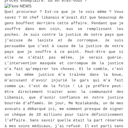
procès exemplaire. Où en êtes-vous ?
Quel procureur ? Est-ce que je le vois même ? Vous
savez ? Un chef libanais m’avait dit que beaucoup de
gens bouffent derrière cette affaire. Pendant que je
souffre dans mon coin, eux se remplissent les
poches. Je suis contre la justice de notre pays que
j’accuse de laxiste et de corrompue. Je suis
persuadée que c’est à cause de la justice de notre
pays que je souffre à ce point. Peut-être que si
elle ne s’était pas mêlée, je serais guérie.
L’intervention masquée et corrompue de la justice
n’a fait qu’empirer les choses. Et le comble, c’est
que la même justice m’a traînée dans la boue,
m’accusant d’avoir injurié le gars qui m’a fait
comme ça. C’est de la folie ! Là je préfère peut-
être directement traiter avec la communauté des
Libanais, que d’avoir confiance en notre justice
bourrée d’affamés. Un jour, Me Nzalakanda, un de mes
avocats a débarqué ici, me sommant presque de signer
un chèque de 20 millions pour taire définitivement
l’affaire. Sans savoir quelle était la part réservée
à mes soins médicaux, j’ai refusé. Il est parti sans