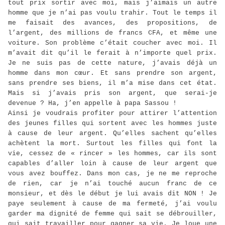
tout prix sortir avec moi, mais j’aimais un autre
homme que je n’ai pas voulu trahir. Tout le temps il
me faisait des avances, des propositions, de
l’argent, des millions de francs CFA, et même une
voiture. Son problème c’était coucher avec moi. Il
m’avait dit qu’il le ferait à n’importe quel prix.
Je ne suis pas de cette nature, j’avais déjà un
homme dans mon cœur. Et sans prendre son argent,
sans prendre ses biens, il m’a mise dans cet état.
Mais si j’avais pris son argent, que serai-je
devenue ? Ha, j’en appelle à papa Sassou !
Ainsi je voudrais profiter pour attirer l’attention
des jeunes filles qui sortent avec les hommes juste
à cause de leur argent. Qu’elles sachent qu’elles
achètent la mort. Surtout les filles qui font la
vie, cessez de « rincer » les hommes, car ils sont
capables d’aller loin à cause de leur argent que
vous avez bouffez. Dans mon cas, je ne me reproche
de rien, car je n’ai touché aucun franc de ce
monsieur, et dès le début je lui avais dit NON ! Je
paye seulement à cause de ma fermeté, j’ai voulu
garder ma dignité de femme qui sait se débrouiller,
qui sait travailler pour gagner sa vie. Je loue une