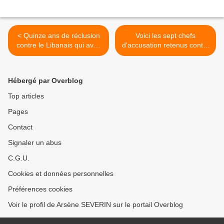
< Quinze ans de réclusion
Voici les sept chefs
contre le Libanais qui avait
d'accusation retenus contre
agressé une fille à Pointe-
Dominique Strauss- Kanh >
Noire !
Hébergé par Overblog
Top articles
Pages
Contact
Signaler un abus
C.G.U.
Cookies et données personnelles
Préférences cookies
Voir le profil de Arsène SEVERIN sur le portail Overblog