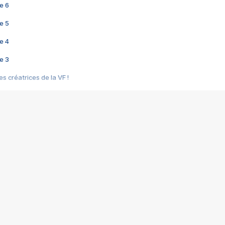
e 6
e 5
e 4
e 3
s créatrices de la VF !
e 2
e 1
e Mektoub My Love arrive enfin ! Rencontre avec Shaïn Boumedine et Sal
i : après Toni en famille
elle réalise le bouleversant Dites lui que je l'aime
ais ! Rencontre autour de Vie privée de Rebecca Zlotowski
 de Marguerite, Grave... Rencontre avec Ella Rumpf
 Les Rêveurs, un film intime sur la santé mentale