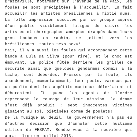
Brazzaville, notamment sur l'avenue de la Paix, les
foules se sont précipitées à l'accueillir. En fait
accueillr les artistes brésiliennes à miotié nues.
La folle impréssion suscitée par ce groupe auprès
d'un public visiblement fatigué de suivre les
artistes et choregraphes amorphes drappés dans leurs
gros boubous en raphia, se jettent vers les
brésiliennes, toutes sexo sexy!
Mais, il y a aussi les foules qui accompagnent cette
bande à Lula Da Silva (pour rire), et le choc est
émouvant. La police fûtée derrière les grilles de
sécurité ainsi que quelques gendarmes commis à la
tâche, sont débordés. Pressés par la foule, ils
abandonnent, momentanément, leur poste, vaincus par
un public dont les appétits musicaux déferlaient et
débordaient. Et quand les agents de l'ordre
reprennent le courage de leur mission, le drame
s'est déjà produit : sept innocentes victimes
gisaient au sol, piétinées comme de poulets!
De la musique au deuil, le gouvernement n'a pas eu
d'autres décision que d'annuler cette huitième
édition du FESPAM. Rendez-vous à la neuvième qui
aurait lieu en juillet 2013.