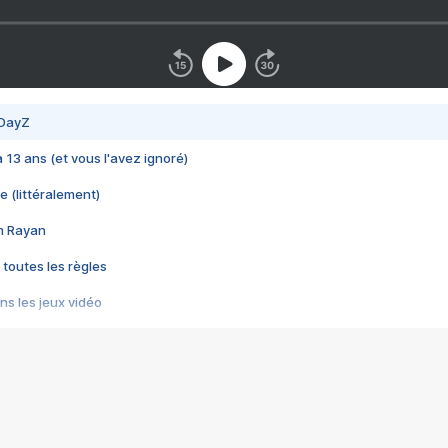
 DayZ
 a 13 ans (et vous l'avez ignoré)
e (littéralement)
im Rayan
 toutes les règles
s les jeux vidéo
us choquant de Rockstar ? - Le scandale BULLY
e plus moche de Steam
du RÊVE tourne au CAUCHEMAR
pendant 8 heures