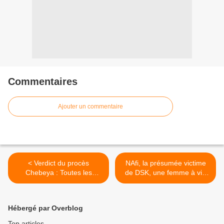
Commentaires
Ajouter un commentaire
< Verdict du procès
NAfi, la présumée victime
Chebeya : Toutes les
de DSK, une femme à vie
parties se pourvoient en
sexuelle accélérée! >
cassation!
Hébergé par Overblog
Top articles