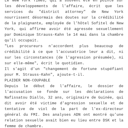
Le New York Times, qui a souvent été en pointe sur
les développements de l'affaire, écrit que les
services du "district attorney" de New York
nourrissent désormais des doutes sur la crédibilité
de la plaignante, employée de l'hôtel Sofitel de New
York, qui affirme avoir été agressée sexuellement
par Dominique Strauss-Kahn le 14 mai dans la chambre
qu'il occupait.
"Les procureurs n'accordent plus beaucoup de
crédibilité à ce que l'accusatrice leur a dit, ni
sur les circonstances (de l'agression présumée), ni
sur elle-même", écrit le quotidien.
Il s'agit d'un "changement de fortune stupéfiant
pour M. Strauss-Kahn", ajoute-t-il.
PLAIDER NON-COUPABLE
Depuis le début de l'affaire, le dossier de
l'accusation se fonde sur les déclarations de
Nafissatou Diallo, 32 ans, originaire de Guinée, qui
dit avoir été victime d'agression sexuelle et de
tentative de viol de la part de l'ex-directeur
général du FMI. Des analyses ADN ont montré qu'une
relation sexuelle avait bien eu lieu entre DSK et la
femme de chambre.