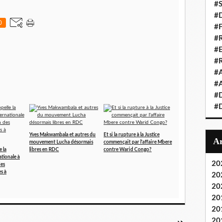
#S
#D
0
#
#R
#E
#
#A
#A
#D
#D
Yves Makwambala et autres du
Et si la rupture à la Justice
mouvement Lucha désormais
commençait par l'affaire Mbere
 la
libres en RDC
contre Warid Congo?
tionale à
20
des
s à
20
20
20
20
20