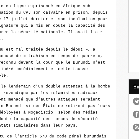
te en ligne emprisonné en Afrique sub-
gation du CPJ son calvaire en prison, depuis
e 17 juillet dernier et son inculpation pour
ignature qui a mis en doute la capacité des
urer la sécurité nationale. Il avait l'air
s.
gu est mal traitée depuis le début », a
accusé de « trahison en temps de guerre »,
reconnu devant la cour que le Burundi n'est
libéré immédiatement et cette fausse
telé.
S
 le lendemain d’un double attentat à la bombe
, revendiqué par les islamistes radicaux
ont menacé que d'autres attaques seraient
le Burundi si ces États ne retirent pas leurs
déployées à Mogadiscio, selon des médias.
doute la capacité des forces de sécurité
ntats similaires dans leur pays.
tu de l'article 570 du code pénal burundais