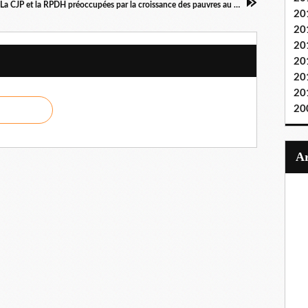
La CJP et la RPDH préoccupées par la croissance des pauvres au Congo, malgré les richesses!
20
20
20
20
20
20
20