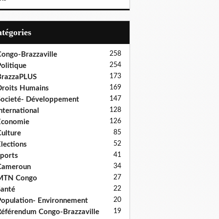
Catégories
258
ongo-Brazzaville
254
olitique
173
BrazzaPLUS
169
roits Humains
147
ocieté- Développement
128
nternational
126
Economie
85
ulture
52
lections
41
ports
34
Cameroun
27
MTN Congo
22
anté
20
opulation- Environnement
19
éférendum Congo-Brazzaville