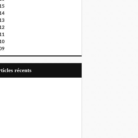
15
14
13
12
11
10
09
articles récents