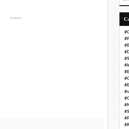
Publicité
#C
#P
#
#D
#S
#I
#
#C
#E
#s
#
#
#S
#P
#R