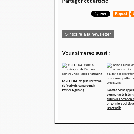
Partager cet article
Repost
S'inscrire à la newsletter
Vous aimerez aussi :
Le REDHAC exige la libération
de l'écrivain camerounais
Patrice Nganang
Loamba Moke appelle
communauté interna
aider à la libération 
prisonniers politique
Brazzaville