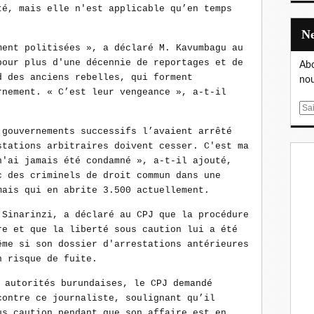
té, mais elle n'est applicable qu’en temps
ment politisées », a déclaré M. Kavumbagu au
pour plus d'une décennie de reportages et de
Abo
d des anciens rebelles, qui forment
nou
rnement. « C’est leur vengeance », a-t-il
E
m
 gouvernements successifs l’avaient arrêté
a
stations arbitraires doivent cesser. C'est ma
i
n'ai jamais été condamné », a-t-il ajouté,
l
c des criminels de droit commun dans une
mais qui en abrite 3.500 actuellement.
 Sinarinzi, a déclaré au CPJ que la procédure
re et que la liberté sous caution lui a été
ême si son dossier d'arrestations antérieures
n risque de fuite.
 autorités burundaises, le CPJ demandé
contre ce journaliste, soulignant qu’il
us caution pendant que son affaire est en