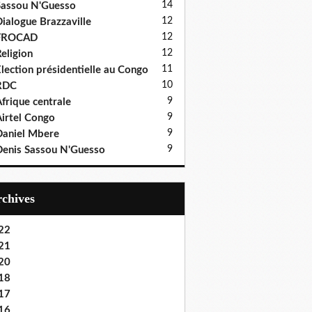
14
assou N'Guesso
12
ialogue Brazzaville
12
FROCAD
12
eligion
11
lection présidentielle au Congo
10
RDC
9
frique centrale
9
irtel Congo
9
aniel Mbere
9
enis Sassou N'Guesso
Archives
22
21
20
18
17
16