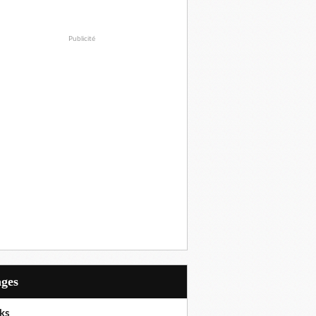
Publicité
ages
ks