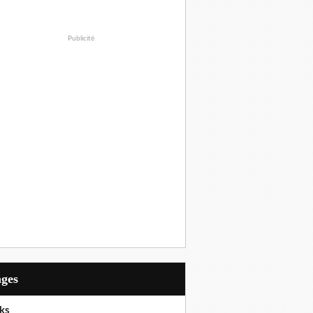
Publicité
ages
ks