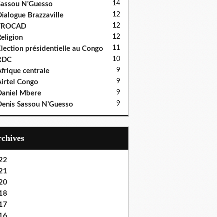
14
assou N'Guesso
12
ialogue Brazzaville
12
FROCAD
12
eligion
11
lection présidentielle au Congo
10
RDC
9
frique centrale
9
irtel Congo
9
aniel Mbere
9
enis Sassou N'Guesso
Archives
22
21
20
18
17
16