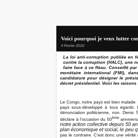
Voici pourquoi je veux lutter c
4 Février 2020
La loi anti-corruption publiée en f
contre la corruption (HALC), une n
faire face à ce fléau. Conseillé p
monétaire international (FMI), d
candidature pour désigner le présid
décret présidentiel. Voici les raison
Le Congo, notre pays est bien malade. M
pays sous-développé à tous égards. Le
dénonciation politicienne, non. Denis
ème
déclare à l’occasion du 50
annivers
notre action collective depuis 50 a
plan économique et social, le peu q
pas le contraire. C’est donc une vérité