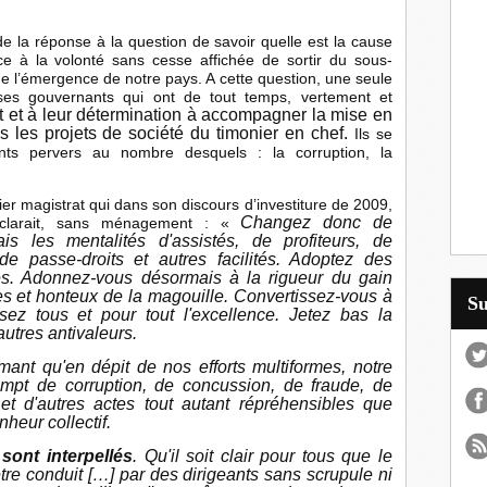
 de la réponse à la question de savoir quelle est la cause
ce à la volonté sans cesse affichée de sortir du sous-
e l’émergence de notre pays. A cette question, une seule
es gouvernants qui ont de tout temps, vertement et
nt et à leur détermination à accompagner la mise en
 les projets de société du timonier en chef.
Ils se
ts pervers au nombre desquels : la corruption, la
mier magistrat qui dans son discours d’investiture de 2009,
Changez donc de
déclarait, sans ménagement : «
is les mentalités d'assistés, de profiteurs, de
e passe-droits et autres facilités. Adoptez des
s. Adonnez-vous désormais à la rigueur du gain
les et honteux de la magouille. Convertissez-vous à
S
Visez tous et pour tout l'excellence. Jetez bas la
 autres antivaleurs.
ant qu'en dépit de nos efforts multiformes, notre
empt de corruption, de concussion, de fraude, de
et d'autres actes tout autant répréhensibles que
heur collectif.
sont interpellés
. Qu'il soit clair pour tous que le
tre conduit […] par des dirigeants sans scrupule ni