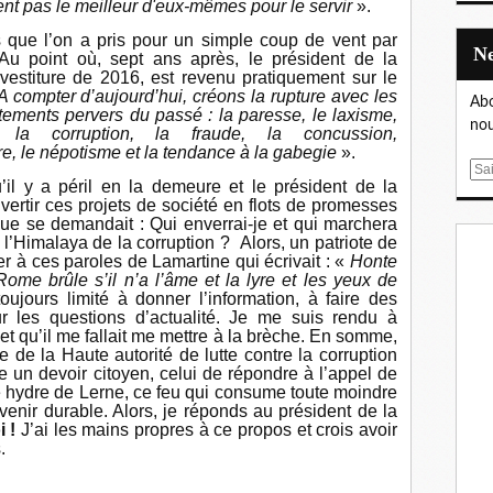
t pas le meilleur d'eux-mêmes pour le servir
».
 que l’on a pris pour un simple coup de vent par
Au point où, sept ans après, le président de la
vestiture de 2016, est revenu pratiquement sur le
A compter d’aujourd’hui, créons la rupture avec les
Abo
tements pervers du passé : la paresse, le laxisme,
nou
nce, la corruption, la fraude, la concussion,
ire, le népotisme et la tendance à la gabegie
».
E
il y a péril en la demeure et le président de la
m
vertir ces projets de société en flots de promesses
a
ue se demandait : Qui enverrai-je et qui marchera
i
r l’Himalaya de la corruption ? Alors, un patriote de
r à ces paroles de Lamartine qui écrivait : «
Honte
l
me brûle s’il n’a l’âme et la lyre et les yeux de
oujours limité à donner l’information, à faire des
 les questions d’actualité. Je me suis rendu à
 et qu’il me fallait me mettre à la brèche. En somme,
e de la Haute autorité de lutte contre la corruption
un devoir citoyen, celui de répondre à l’appel de
e hydre de Lerne, ce feu qui consume toute moindre
enir durable. Alors, je réponds au président de la
 !
J’ai les mains propres à ce propos et crois avoir
.