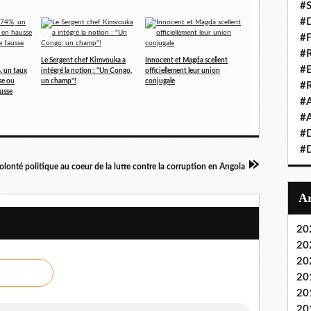
#S
#D
#
#R
Le Sergent chef Kimvouka a
Innocent et Magda scellent
#E
, un taux
intégré la notion : "Un Congo,
officiellement leur union
se ou
un champ"!
conjugale
#
ausse
#A
#A
#D
#D
olonté politique au coeur de la lutte contre la corruption en Angola
20
20
20
20
20
20