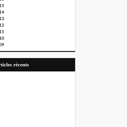
15
14
13
12
11
10
09
articles récents