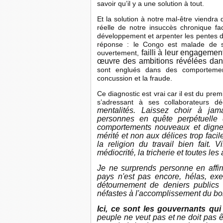
savoir qu’il y a une solution à tout.
Et la solution à notre mal-être viendra
réelle de notre insuccès chronique fa
développement et arpenter les pentes d
réponse : le Congo est malade de s
failli à leur engageme
ouvertement,
œuvre des ambitions révélées dans
sont englués dans des comportemen
concussion et la fraude.
Ce diagnostic est vrai car il est du pre
s’adressant à ses collaborateurs 
mentalités. Laissez choir à jama
personnes en quête perpétuelle d
comportements nouveaux et digne
mérité et non aux délices trop faci
la religion du travail bien fait. 
médiocrité, la tricherie et toutes les
Je ne surprends personne en affirm
pays n'est pas encore, hélas, ex
détournement de deniers publics 
néfastes à l'accomplissement du bon
Ici, ce sont les gouvernants qui 
peuple ne veut pas et ne doit pas ê