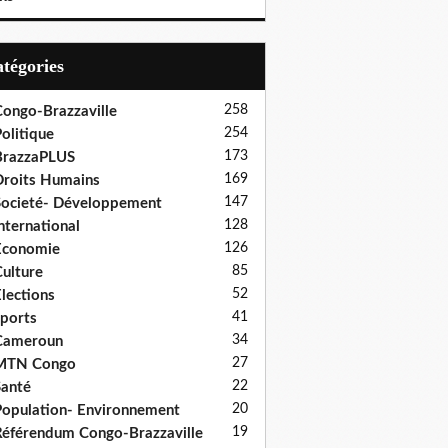
Catégories
258
ongo-Brazzaville
254
olitique
173
BrazzaPLUS
169
roits Humains
147
ocieté- Développement
128
nternational
126
Economie
85
ulture
52
lections
41
ports
34
Cameroun
27
MTN Congo
22
anté
20
opulation- Environnement
19
éférendum Congo-Brazzaville