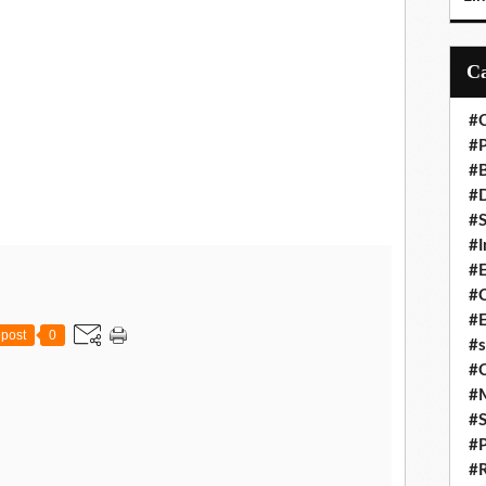
#C
#P
#
#D
#S
#I
#
#C
#E
post
0
#s
#
#
#S
#P
#R