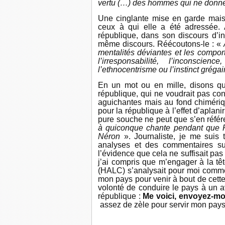
vertu (…) des hommes qui ne donnen
Une cinglante mise en garde mais
ceux à qui elle a été adressée. 
république, dans son discours d’in
même discours. Réécoutons-le : «
mentalités déviantes et les compor
l’irresponsabilité, l’inconscie
l’ethnocentrisme ou l’instinct gréga
En un mot ou en mille, disons qu’
république, qui ne voudrait pas con
aguichantes mais au fond chimériq
pour la république à l’effet d’aplani
pure souche ne peut que s’en référe
à quiconque chante pendant que Ro
Néron
». Journaliste, je me suis t
analyses et des commentaires sur
l’évidence que cela ne suffisait pas
j’ai compris que m’engager à la têt
(HALC) s’analysait pour moi comme 
mon pays pour venir à bout de cett
volonté de conduire le pays à un av
république :
Me voici, envoyez-moi
assez de zèle pour servir mon pays