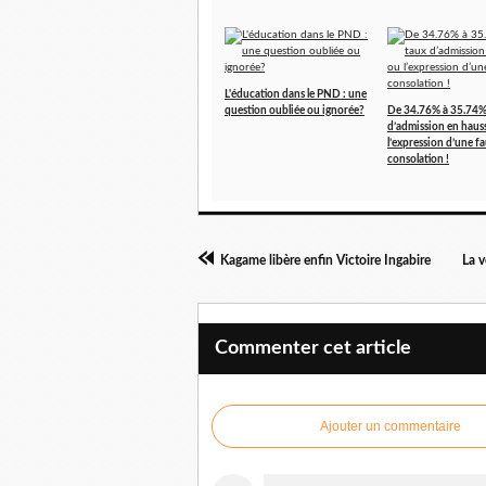
L'éducation dans le PND : une
question oubliée ou ignorée?
De 34.76% à 35.74%
d’admission en haus
l’expression d’une f
consolation !
Kagame libère enfin Victoire Ingabire
La v
Commenter cet article
Ajouter un commentaire