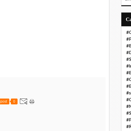
#C
#P
#
#D
#S
#I
#
#C
#E
#s
#
post
0
#
#S
#P
#R