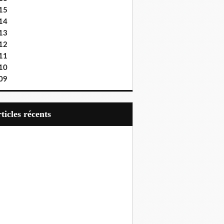
15
14
13
12
11
10
09
articles récents