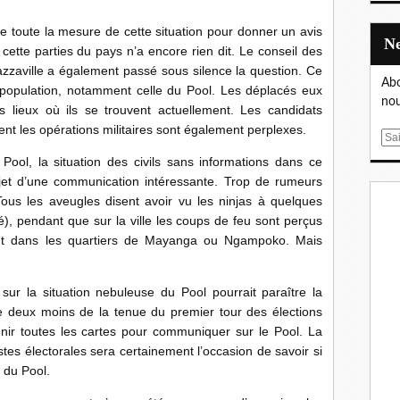
 de toute la mesure de cette situation pour donner un avis
cette parties du pays n’a encore rien dit. Le conseil des
razzaville a également passé sous silence la question. Ce
Abo
la population, notamment celle du Pool. Les déplacés eux
nou
s lieux où ils se trouvent actuellement. Les candidats
nt les opérations militaires sont également perplexes.
E
m
 Pool, la situation des civils sans informations dans ce
a
jet d’une communication intéressante. Trop de rumeurs
i
 Tous les aveugles disent avoir vu les ninjas à quelques
l
), pendant que sur la ville les coups de feu sont perçus
t dans les quartiers de Mayanga ou Ngampoko. Mais
r la situation nebuleuse du Pool pourrait paraître la
 deux moins de la tenue du premier tour des élections
enir toutes les cartes pour communiquer sur le Pool. La
istes électorales sera certainement l’occasion de savoir si
s du Pool.