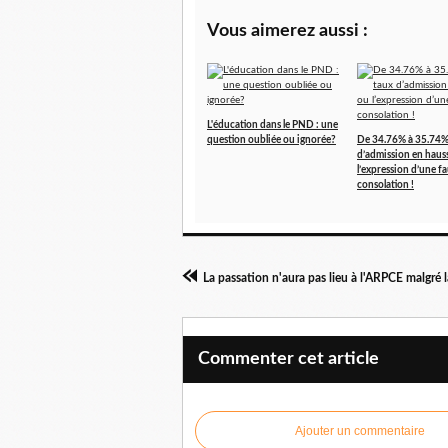
Vous aimerez aussi :
L'éducation dans le PND : une
question oubliée ou ignorée?
De 34.76% à 35.74%
d’admission en haus
l’expression d’une f
consolation !
Commenter cet article
Ajouter un commentaire