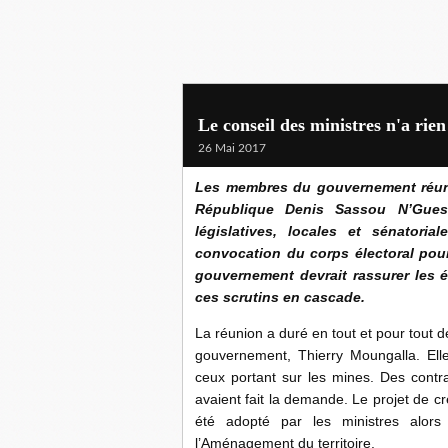
Le conseil des ministres n'a rien
26 Mai 2017
Les membres du gouvernement réunis
République Denis Sassou N’Guess
législatives, locales et s
énatoria
convocation du corps électoral pour l
gouvernement devrait rassurer les 
ces scrutins en cascade.
La réunion a duré en tout et pour tout 
gouvernement, Thierry Moungalla. El
ceux portant sur les mines. Des contr
avaient fait la demande. Le projet de c
été adopté par les ministres alor
l’Aménagement du territoire.