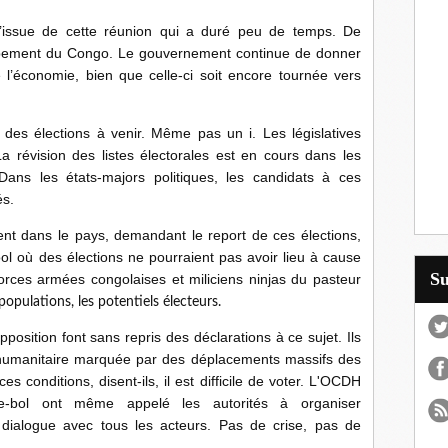
’issue de cette réunion qui a duré peu de temps. De
ppement du Congo. Le gouvernement continue de donner
e l’économie, bien que celle-ci soit encore tournée vers
t des élections à venir. Même pas un i. Les législatives
La révision des listes électorales est en cours dans les
 Dans les états-majors politiques, les candidats à ces
és.
ent dans le pays, demandant le report de ces élections,
ool où des élections ne pourraient pas avoir lieu à cause
S
Forces armées congolaises et miliciens ninjas du pasteur
 populations, les potentiels électeurs.
opposition font sans repris des déclarations à ce sujet. Ils
et humanitaire marquée par des déplacements massifs des
s conditions, disent-ils, il est difficile de voter. L'OCDH
e-bol ont même appelé les autorités à organiser
dialogue avec tous les acteurs. Pas de crise, pas de