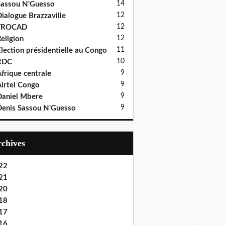
14
assou N'Guesso
12
ialogue Brazzaville
12
FROCAD
12
eligion
11
lection présidentielle au Congo
10
RDC
9
frique centrale
9
irtel Congo
9
aniel Mbere
9
enis Sassou N'Guesso
Archives
22
21
20
18
17
16