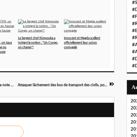
#S
#D
#
#R
#E
#
Le Sergent chef Kimvouka a
Innocent et Magda scellent
, un taux
intégré la notion : "Un Congo,
officiellement leur union
#A
se ou
un champ"!
conjugale
#A
ausse
#D
#D
La passation n'aura pas lieu à l'ARPCE malgré la note de Juste Ibombo
Attaquer lâchement des bus de transport des civils, pour quel message?
20
20
20
20
20
20