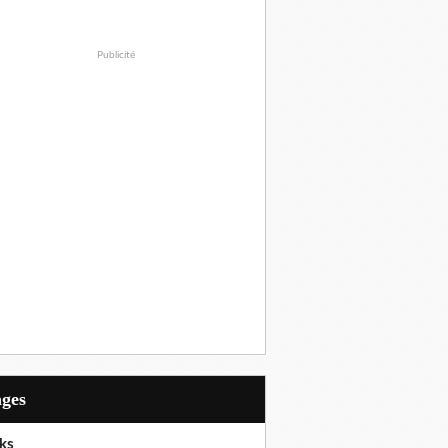
Publicité
ages
ks