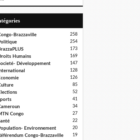
Catégories
258
ongo-Brazzaville
254
olitique
173
BrazzaPLUS
169
roits Humains
147
ocieté- Développement
128
nternational
126
Economie
85
ulture
52
lections
41
ports
34
Cameroun
27
MTN Congo
22
anté
20
opulation- Environnement
19
éférendum Congo-Brazzaville