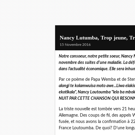
Nancy Lutumba, Trop jeune, Tr
15 Novembre 2016
Notre consoeur, notre petite soeur, Nancy
novembre des suites d'une maladie. La défun
dans l'actualité économique. Elle sera inh
Par ce poème de Papa Wemba et de Sterv
alongi te kolamwuisa moto awe...Liwa elakis
ekotikala", Nancy Loutoumba "lelo ba mb
NUIT PAR CETTE CHANSON QUI RESONN
La triste nouvelle est tombée vers 21 he
Allemagne. Des coups de fil, des appels 
fusée, et nous avons la confirmation à 2
France Loutoumba. De quoi? D'une longue 