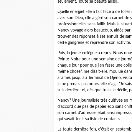
seulement. Toute sa beauté aussi...
Quelle énergie! Elle a fait face à de folles
avec son Dieu, elle a géré son carnet de s
professionnelles sans faillir. Mais la situ
Nancy voyage alors beaucoup, aidée pa
trouver des réponses à ses ennuis de sant
cette gangrène et reprendre son activité.
Puis, la jeune collègue a repris. Nous 
Pointe-Noire pour une semaine de journée
chaque jour pour que j'en fasse une coll
même chose", me disait-elle, moulue dans
allâmes jusqu'au Terminal de Djeno, visitâ
je ne prenais pas notes, elle réagit "Je s
suis derrière toi, dès que tu as le déclic, 
Nancy? Une journaliste très cultivée en
d'accord que pas de papier éco sans chiffre
son carnet d'adresses était ainsi impressi
qui savait tenir sa liste de contacts.
La toute dernière fois, c'était en septem