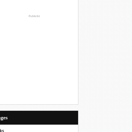
Publicité
ages
ks