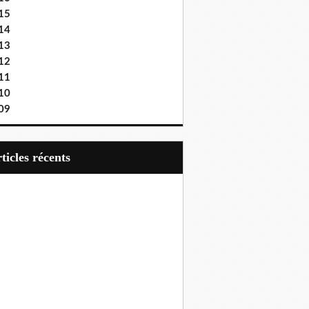
15
14
13
12
11
10
09
articles récents