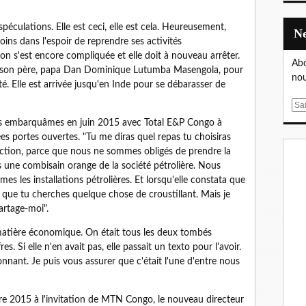
 spéculations. Elle est ceci, elle est cela. Heureusement,
oins dans l'espoir de reprendre ses activités
ation s'est encore compliquée et elle doit à nouveau arrêter.
Abo
r son père, papa Dan Dominique Lutumba Masengola, pour
nou
é. Elle est arrivée jusqu'en Inde pour se débarasser de
E
m
nous embarquâmes en juin 2015 avec Total E&P Congo à
a
s portes ouvertes. "Tu me diras quel repas tu choisiras
i
ection, parce que nous ne sommes obligés de prendre la
l
 une combisain orange de la société pétrolière. Nous
mes les installations pétrolières. Et lorsqu'elle constata que
ais que tu cherches quelque chose de croustillant. Mais je
partage-moi".
 matière économique. On était tous les deux tombés
s. Si elle n'en avait pas, elle passait un texto pour l'avoir.
onnant. Je puis vous assurer que c'était l'une d'entre nous
bre 2015 à l'invitation de MTN Congo, le nouveau directeur