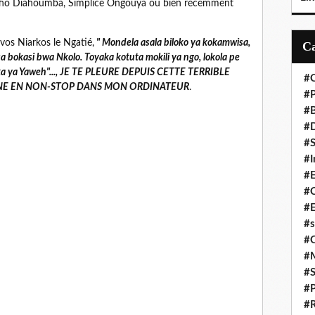
aho Diahoumba, Simplice Ongouya ou bien récemment
os Niarkos le Ngatié,
" Mondela asala biloko ya kokamwisa,
a bokasi bwa Nkolo. Toyaka kotuta mokili ya ngo, lokola pe
oka ya Yaweh"..., JE TE PLEURE DEPUIS CETTE TERRIBLE
#C
NNE EN NON-STOP DANS MON ORDINATEUR
.
#P
#
#D
#S
#I
#
#C
#E
#s
#
#
#S
#P
#R