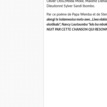
Olivier Otou,Mbela Moke, Maxime Dien
Dieudonné Sylver Sandi Ibombo.
Par ce poème de Papa Wemba et de Sterv
alongi te kolamwuisa moto awe...Liwa elakis
ekotikala", Nancy Loutoumba "lelo ba mb
NUIT PAR CETTE CHANSON QUI RESO