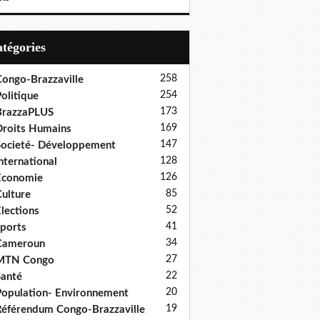
Catégories
258
ongo-Brazzaville
254
olitique
173
BrazzaPLUS
169
roits Humains
147
ocieté- Développement
128
nternational
126
Economie
85
ulture
52
lections
41
ports
34
Cameroun
27
MTN Congo
22
anté
20
opulation- Environnement
19
éférendum Congo-Brazzaville