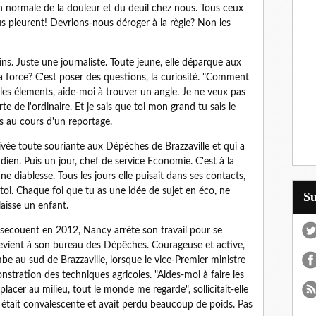
ion normale de la douleur et du deuil chez nous. Tous ceux
 pleurent! Devrions-nous déroger à la règle? Non les
ns. Juste une journaliste. Toute jeune, elle déparque aux
a force? C'est poser des questions, la curiosité. "Comment
 les élements, aide-moi à trouver un angle. Je ne veux pas
e de l'ordinaire. Et je sais que toi mon grand tu sais le
ois au cours d'un reportage.
rivée toute souriante aux Dépêches de Brazzaville et qui a
dien. Puis un jour, chef de service Economie. C'est à la
 diablesse. Tous les jours elle puisait dans ses contacts,
 toi. Chaque foi que tu as une idée de sujet en éco, ne
S
laisse un enfant.
 secouent en 2012, Nancy arrête son travail pour se
e revient à son bureau des Dépêches. Courageuse et active,
 au sud de Brazzaville, lorsque le vice-Premier ministre
nstration des techniques agricoles. "Aides-moi à faire les
lacer au milieu, tout le monde me regarde", sollicitait-elle
le était convalescente et avait perdu beaucoup de poids. Pas