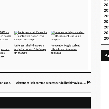
20
20
20
20
20
20
20
Le Sergent chef Kimvouka a
Innocent et Magda scellent
, un taux
intégré la notion : "Un Congo,
officiellement leur union
se ou
un champ"!
conjugale
ausse
Airtel Congo a déposé les armes, l'acte de cession est enfin là!
Alexander Isak comme successeur de Ibrahimovic au PSG?