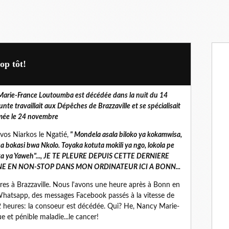
op tôt!
 Marie-France Loutoumba est décédée dans la nuit du 14
te travaillait aux Dépêches de Brazzaville et se spécialisait
umée le 24 novembre
os Niarkos le Ngatié,
" Mondela asala biloko ya kokamwisa,
a bokasi bwa Nkolo. Toyaka kotuta mokili ya ngo, lokola pe
oka ya Yaweh"..., JE TE PLEURE DEPUIS CETTE DERNIERE
E EN NON-STOP DANS MON ORDINATEUR ICI A BONN...
ures à Brazzaville. Nous l'avons une heure après à Bonn en
Whatsapp, des messages Facebook passés à la vitesse de
2 heures: la consoeur est décédée. Qui? He, Nancy Marie-
et pénible maladie...le cancer!