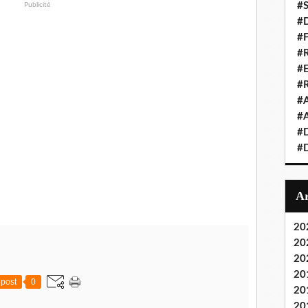
#S
Publicité
#D
#
#R
#E
#
#A
#A
#D
#D
20
20
20
20
post
0
20
20