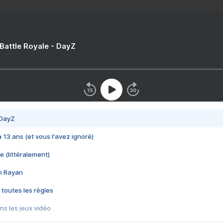
 Battle Royale - DayZ
 DayZ
 a 13 ans (et vous l'avez ignoré)
e (littéralement)
im Rayan
 toutes les règles
s les jeux vidéo