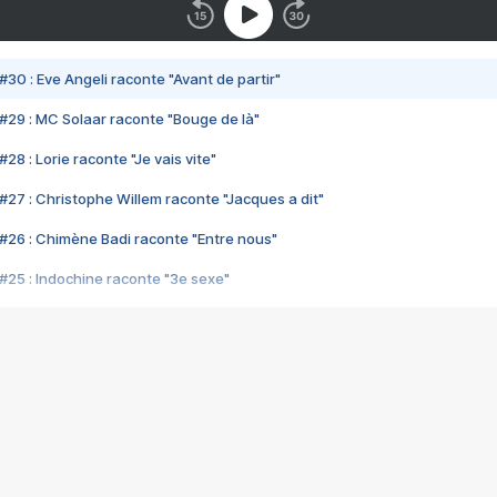
#30 : Eve Angeli raconte "Avant de partir"
#29 : MC Solaar raconte "Bouge de là"
28 : Lorie raconte "Je vais vite"
#27 : Christophe Willem raconte "Jacques a dit"
#26 : Chimène Badi raconte "Entre nous"
#25 : Indochine raconte "3e sexe"
#24 : Zaho raconte "C'est chelou"
#23 : Patrick Bruel raconte "Au café des délices"
#22 : Kyo raconte "Le chemin"
#21 : Nolwenn Leroy raconte "Cassé"
#20 : Patrick Hernandez raconte "Born to be alive"