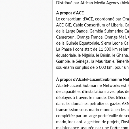
Distribué par African Media Agency (AMA
A propos d'ACE
Le consortium d'ACE, coordonné par Ora
ACE GIE, Cable Consortium of Liberia, Ca
de la Large Bande, Gambia Submarine Ca
Cameroun, Orange France, Orange Mali,
de la Guinée Equatoriale, Sierra Leone C
La Phase I consistait de 11 500 km relian
équatoriale, le Nigéria, le Bénin, le Ghana, 
Gambie, le Sénégal, la Mauritanie, Tenerif
sou-marin sur plus de 5 000 km, pour un
À propos d'Alcatel-Lucent Submarine Ne
Alcatel-Lucent Submarine Networks est l
de capacité et d'installations avec plus
déployés à travers le monde. Des télécom
dans les domaines pétrolier et gazier, A
transmission sous-marin mondial en les a
complétée par un large portefeuille de se
marin, incluant la gestion de projets, l'ins
maintenance, assurée par une flotte comp