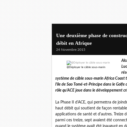
Une deuxième phase de construc
débit en Afrique
24 Novembre 2015
Alc
Luc
@Déployer le câble sous-marin
rés
système de câble sous-marin Africa Coast t
l'ile de Sao Tomé-et-Principe dans le Golfe
rôle qu'ACE joue dans le développement crit
La Phase II d'ACE, qui permettra de joind
haut débit qui soutient de façon rentabl
applications de santé et d'autres. Treize 
parmi ces treize, sept avaient été connect
quand le système avait été inauguré en 