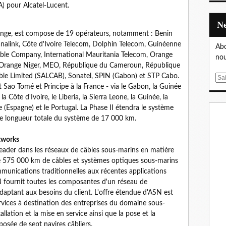
) pour Alcatel-Lucent.
nge, est compose de 19 opérateurs, notamment : Benin
nalink, Côte d'Ivoire Telecom, Dolphin Telecom, Guinéenne
Abo
ble Company, International Mauritania Telecom, Orange
nou
 Orange Niger, MEO, République du Cameroun, République
able Limited (SALCAB), Sonatel, SPIN (Gabon) et STP Cabo.
E
t Sao Tomé et Principe à la France - via le Gabon, la Guinée
m
la Côte d'Ivoire, le Liberia, la Sierra Leone, la Guinée, la
a
e (Espagne) et le Portugal. La Phase II étendra le système
i
e longueur totale du système de 17 000 km.
l
tworks
eader dans les réseaux de câbles sous-marins en matière
 de 575 000 km de câbles et systèmes optiques sous-marins
munications traditionnelles aux récentes applications
SN fournit toutes les composantes d'un réseau de
daptant aux besoins du client. L'offre étendue d'ASN est
rvices à destination des entreprises du domaine sous-
tallation et la mise en service ainsi que la pose et la
osée de sept navires câbliers.