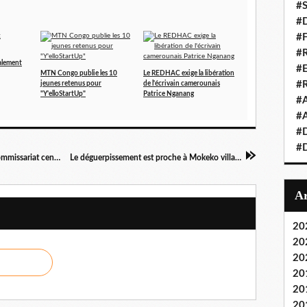
#S
#D
#
#R
nalement
#E
MTN Congo publie les 10
Le REDHAC exige la libération
#
jeunes retenus pour
de l'écrivain camerounais
"Y'elloStartUp"
Patrice Nganang
#A
#A
#D
#D
Paulin Makaya embarqué du parquet vers le commissariat central
Le déguerpissement est proche à Mokeko village!
20
20
20
20
20
20