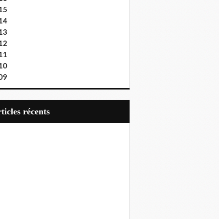
15
14
13
12
11
10
09
articles récents