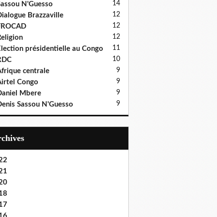
14
assou N'Guesso
12
ialogue Brazzaville
12
FROCAD
12
eligion
11
lection présidentielle au Congo
10
RDC
9
frique centrale
9
irtel Congo
9
aniel Mbere
9
enis Sassou N'Guesso
Archives
22
21
20
18
17
16