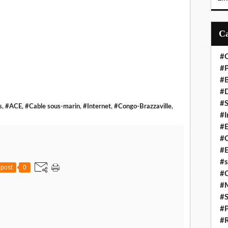
#C
#P
#
#D
#S
s
,
#ACE
,
#Cable sous-marin
,
#Internet
,
#Congo-Brazzaville
,
#I
#
#C
#E
#s
post
0
#
#
#S
#P
#R