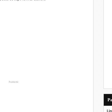
Publicité
P
Lin