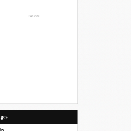
Publicité
ages
ks