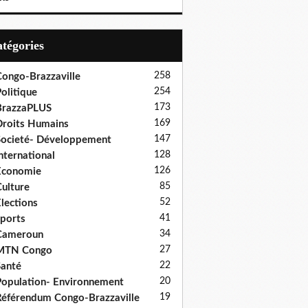
Catégories
258
ongo-Brazzaville
254
olitique
173
BrazzaPLUS
169
roits Humains
147
ocieté- Développement
128
nternational
126
Economie
85
ulture
52
lections
41
ports
34
Cameroun
27
MTN Congo
22
anté
20
opulation- Environnement
19
éférendum Congo-Brazzaville